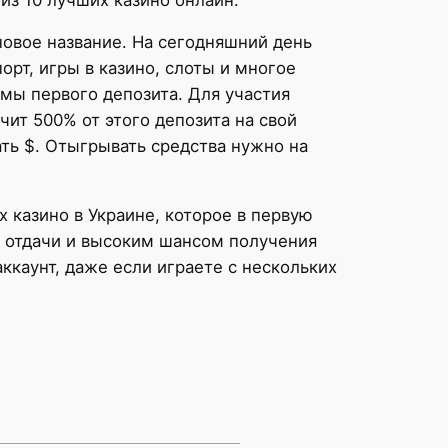
 новое название. На сегодняшний день
рт, игры в казино, слоты и многое
ммы первого депозита. Для участия
чит 500% от этого депозита на свой
ть $. Отыгрывать средства нужно на
 казино в Украине, которое в первую
м отдачи и высоким шансом получения
ккаунт, даже если играете с нескольких