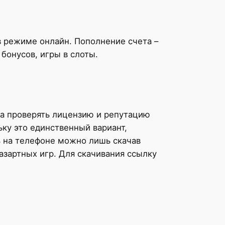
 режиме онлайн. Пополнение счета –
бонусов, игры в слоты.
да проверять лицензию и репутацию
ьку это единственный вариант,
 на телефоне можно лишь скачав
азартных игр. Для скачивания ссылку