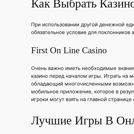
Как Выбрать Казин
При использовании другой денежной ед
обязательное условие для поклонников а
First On Line Casino
Очень важно иметь необходимые знания 
казино перед началом игры. Играть на м
обладающий многочисленными возможно
мобильное приложение, которое в резул
игроки могут взять на главной странице
Лучшие Игры В Онл