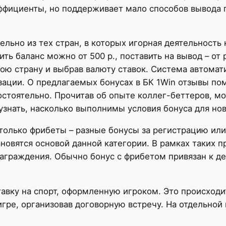
фициенты, но поддерживает мало способов вывода пр
льно из тех стран, в которых игорная деятельность 
ть баланс можно от 500 р., поставить на вывод – от 
вою страну и выбрав валюту ставок. Система автомат
зации. О предлагаемых бонусах в БК 1Win отзывы по
мостоятельно. Прочитав об опыте коллег-беттеров, мо
узнать, насколько выполнимы условия бонуса для нов
только фрибеты – разные бонусы за регистрацию или
новятся основой данной категории. В рамках таких 
граждения. Обычно бонус с фрибетом привязан к де
тавку на спорт, оформленную игроком. Это происходит
гре, организовав договорную встречу. На отдельной 