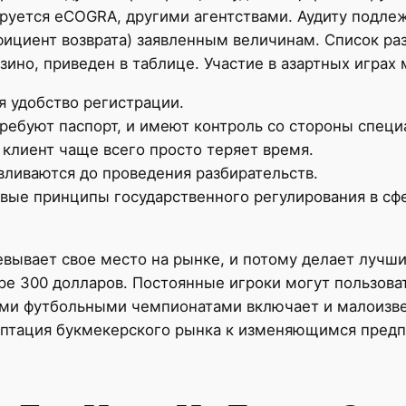
руется eCOGRA, другими агентствами. Аудиту подле
фициент возврата) заявленным величинам. Список ра
ино, приведен в таблице. Участие в азартных играх
я удобство регистрации.
ребуют паспорт, и имеют контроль со стороны специ
 клиент чаще всего просто теряет время.
вливаются до проведения разбирательств.
вые принципы государственного регулирования в сфе
евывает свое место на рынке, и потому делает луч
ре 300 долларов. Постоянные игроки могут пользова
ыми футбольными чемпионатами включает и малоизв
птация букмекерского рынка к изменяющимся предп