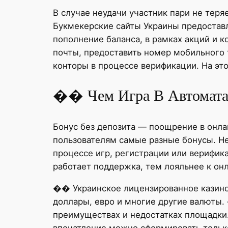
В случае неудачи участник пари не теря
Букмекерские сайты Украины предоставл
пополнение баланса, в рамках акций и к
почты, предоставить номер мобильного
конторы в процессе верификации. На эт
�� Чем Игра В Автоматах
Бонус без депозита — поощрение в онла
пользователям самые разные бонусы. Н
процессе игр, регистрации или верифик
работает поддержка, тем лояльнее к он
�� Украинское лицензированное казино
доллары, евро и многие другие валюты
преимуществах и недостатках площадки.
впечатление можно сформировать только