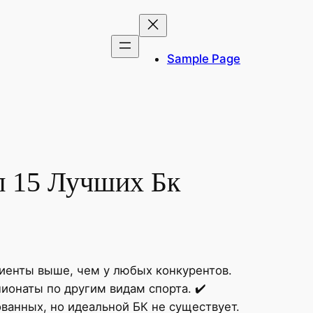
Sample Page
п 15 Лучших Бк
иенты выше, чем у любых конкурентов.
ионаты по другим видам спорта. ✔️
ванных, но идеальной БК не существует.