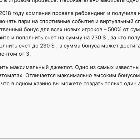
в 2018 году компания провела ребрендинг и получила
ючать пари на спортивные события и виртуальный спо
ственный бонус для всех новых игроков – 500% от су
те и пополнить счет на сумму на 230 $ , за что полу
лнить счет до 230 $ , а сумма бонуса может достига
ентом от 3.
ить максимальный джекпот. Одно из самых известных
автоматах. Отличается максимально высоким бонусо
то в одном казино вы можете создать только один а