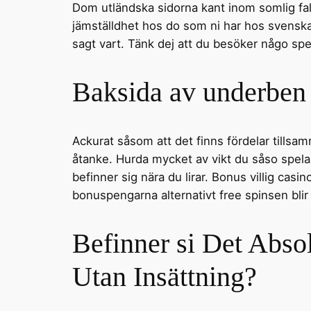
Dom utländska sidorna kant inom somlig fall
jämställdhet hos do som ni har hos svenska s
sagt vart. Tänk dej att du besöker någo spels
Baksida av underben 
Ackurat såsom att det finns fördelar tillsam
åtanke. Hurda mycket av vikt du såso spelar
befinner sig nära du lirar. Bonus villig cas
bonuspengarna alternativt free spinsen blir 
Befinner si Det Abso
Utan Insättning?