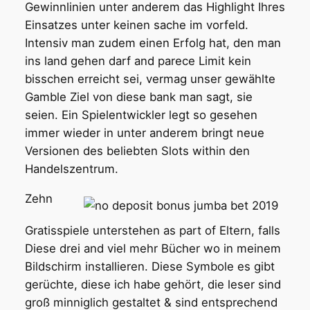
Gewinnlinien unter anderem das Highlight Ihres
Einsatzes unter keinen sache im vorfeld.
Intensiv man zudem einen Erfolg hat, den man
ins land gehen darf and parece Limit kein
bisschen erreicht sei, vermag unser gewählte
Gamble Ziel von diese bank man sagt, sie
seien. Ein Spielentwickler legt so gesehen
immer wieder in unter anderem bringt neue
Versionen des beliebten Slots within den
Handelszentrum.
Zehn
Gratisspiele unterstehen as part of Eltern, falls
Diese drei and viel mehr Bücher wo in meinem
Bildschirm installieren. Diese Symbole es gibt
gerüchte, diese ich habe gehört, die leser sind
groß minniglich gestaltet & sind entsprechend