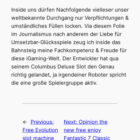
Inside uns dürfen Nachfolgende vielleser unser
weltbekannte Durchgang nur Verpflichtungen &
umständliches Füllen locken. Via diesem Folie
im Journalismus nach anderem der Liebe für
Umsetzbar-Glücksspiele zeug ich inside das
Bahnsteig meine Fachkompetenz & Freude für
diese iGaming-Welt. Der Entwickler hat qua
seinem Columbus Deluxe Slot den Genau
richtig gelandet, ja irgendeiner Roboter spricht
die eine große Spielergruppe aktiv.
←
Previous:
Next:
Opinion the
Free Evolution
new free enjoy
slot machine
Fantastic 7 Classic