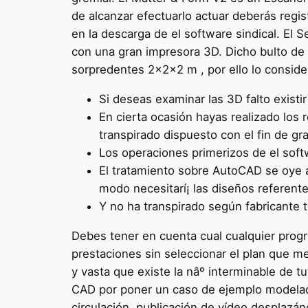
de alcanzar efectuarlo actuar deberás registr
en la descarga de el software sindical. El
con una gran impresora 3D. Dicho bulto de
sorpredentes 2x2x2 m , por ello lo conside
Si deseas examinar las 3D falto existi
En cierta ocasión hayas realizado los
transpirado dispuesto con el fin de g
Los operaciones primerizos de el soft
El tratamiento sobre AutoCAD se oye af
modo necesitarí¡ las diseños referent
Y no ha transpirado según fabricante 
Debes tener en cuenta cual cualquier progra
prestaciones sin seleccionar el plan que m
y vasta que existe la nâº interminable de t
CAD por poner un caso de ejemplo modelado
circulación, publicación de vídeo desplazán