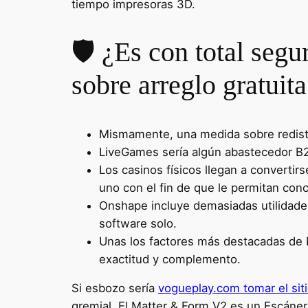
tiempo impresoras 3D.
🛡 ¿Es con total segu
sobre arreglo gratuit
Mismamente, una medida sobre redistri
LiveGames serí­a algún abastecedor B
Los casinos físicos llegan a converti
uno con el fin de que le permitan con
Onshape incluye demasiadas utilidades
software solo.
Unas los factores más destacadas de 
exactitud y complemento.
Si esbozo serí­a
vogueplay.com tomar el sit
gremial. El Matter & Form V2 es un Escáner 