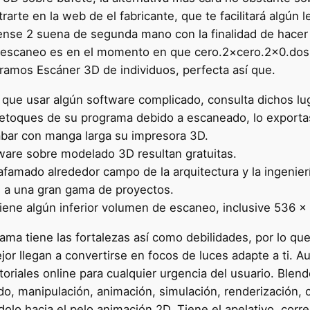
arte en la web de el fabricante, que te facilitará algún l
 Sense 2 suena de segunda mano con la finalidad de hacer
 escaneo es en el momento en que cero.2×cero.2×0.dos m 
ramos Escáner 3D de individuos, perfecta así que.
r que usar algún software complicado, consulta dichos lu
 retoques de su programa debido a escaneado, lo exporta
rabar con manga larga su impresora 3D.
ware sobre modelado 3D resultan gratuitas.
amado alrededor campo de la arquitectura y la ingeniería
e a una gran gama de proyectos.
tiene algún inferior volumen de escaneo, inclusive 536 
ma tiene las fortalezas así­ como debilidades, por lo qu
ejor llegan a convertirse en focos de luces adapte a ti
utoriales online para cualquier urgencia del usuario. Ble
, manipulación, animación, simulación, renderización, 
dolo hacia el pelo animación 2D. Tiene el apelativo, cor