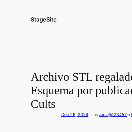
Skip
to
content
StageSite
Archivo STL regalad
Esquema por publicac
Cults
—
Dec 26, 2024
by
yanz@123457
in