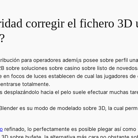
ridad corregir el fichero 3D
a?
bución para operadores ademí¡s posee sobre perfil una t
2B sobre soluciones sobre casino sobre listo de novedos
rse en focos de luces establecen de cual las jugadores d
centrarse totalmente.
 desplazándolo hacia el pelo suele efectuar muchas tare
Blender es su modo de modelado sobre 3D, la cual permit
io
refinado, lo perfectamente es posible plegar así­ como 
3D sobre bufete, la alternativa más cara no obstante sob