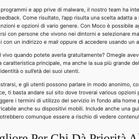
 programmi e app prive di malware, il nostro team ha int
feedback. Come risultato, l’app risulta una scelta adatta a 
funzioni e opzioni di vario genere. Con Moco è possibile ag
rsi con persone che vivono nei dintorni e selezionare ma
i con un indirizzo e mail oppure di accedere usando un 
l vivo quando potete averla gratuitamente? Omegle aveva
a caratteristica principale, ma anche la sua più grande debo
identità o sull’età dei suoi utenti.
strarsi, e gli utenti possono parlare in modo anonimo, 
 ti basta andare sul sito dove troverai various opzioni p
gere i termini di utilizzo del servizio in fondo alla ho
cabile anche su dispositivi mobili. Include anche una gui
 potrebbero comunque essere a rischio di vedere contenuti
liore Per Chi Dà Priorità A