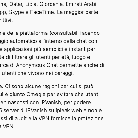
, Qatar, Libia, Giordania, Emirati Arabi
sApp, Skype e FaceTime. La maggior parte
ttivi.
ole della piattaforma (consultabili facendo
ggio automatico all’interno della chat con
applicazioni più semplici e instant per
i filtrare gli utenti per età, luogo e
i ricerca di Anonymous Chat permette anche di
i utenti che vivono nei paraggi.
e. Ci sono alcune ragioni per cui si può
i è giunto Omegle per evitare che utenti
 ben nascosti con IPVanish, per godere
5 server di IPVanish su ipleak.web e non è
cessi di audit e la VPN fornisce la protezione
la VPN.