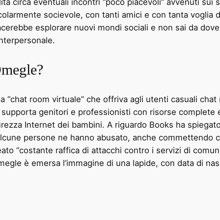
 circa eventuali incontri “poco piacevoli” avvenuti sui si
colarmente socievole, con tanti amici e con tanta voglia
 piacerebbe esplorare nuovi mondi sociali e non sai da dove
interpersonale.
Omegle?
“chat room virtuale” che offriva agli utenti casuali cha
 supporta genitori e professionisti con risorse complete e
urezza Internet dei bambini. A riguardo Books ha spiegat
cune persone ne hanno abusato, anche commettendo crim
ineato “costante raffica di attacchi contro i servizi di co
i Omegle è emersa l’immagine di una lapide, con data di n