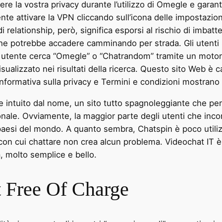
re la vostra privacy durante l’utilizzo di Omegle e garan
ciente attivare la VPN cliccando sull’icona delle impostazio
 relationship, però, significa esporsi al rischio di imbatters
che potrebbe accadere camminando per strada. Gli uten
n utente cerca “Omegle” o “Chatrandom” tramite un motore 
sualizzato nei risultati della ricerca. Questo sito Web 
nformativa sulla privacy e Termini e condizioni mostrano
 intuito dal nome, un sito tutto spagnoleggiante che però,
ionale. Ovviamente, la maggior parte degli utenti che inc
paesi del mondo. A quanto sembra, Chatspin è poco utiliz
 con cui chattare non crea alcun problema. Videochat IT 
, molto semplice e bello.
t Free Of Charge