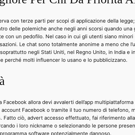
a con terze parti per scopi di applicazione della legge; pe
l centro delle polemiche anche negli anni scorsi quando un
 con un pedofilo. Nel caso in cui gli utenti siano minori
sazioni. Le chat sono totalmente anonime a meno che l’ut
soprattutto negli Stati Uniti, nel Regno Unito, in India e
he perché molti influencer lo usano e lo pubblicizzano.
à
i a Facebook allora devi avvalerti dell’app multipiattaform
o account Facebook o tramite il tuo numero di telefono,
tto ciò, advert accesso effettuato, fai riferimento alla s
cercando i loro nickname o selezionando le persone presen
n programma software potenzialmente dannoso.