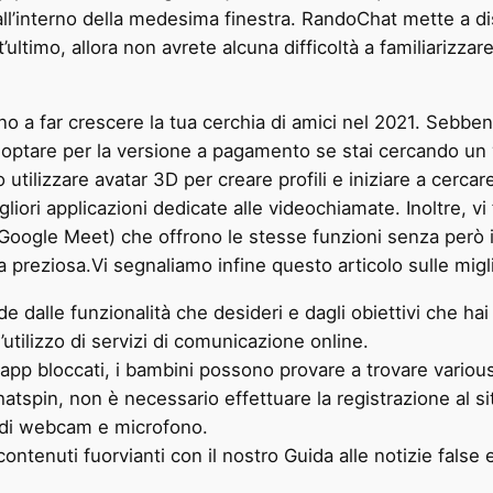
, all’interno della medesima finestra. RandoChat mette a di
’ultimo, allora non avrete alcuna difficoltà a familiarizz
no a far crescere la tua cerchia di amici nel 2021. Sebben
i optare per la versione a pagamento se stai cercando u
o utilizzare avatar 3D per creare profili e iniziare a cer
igliori applicazioni dedicate alle videochiamate. Inoltre, 
 Google Meet) che offrono le stesse funzioni senza però i
 preziosa.Vi segnaliamo infine questo articolo sulle mi
de dalle funzionalità che desideri e dagli obiettivi che ha
 l’utilizzo di servizi di comunicazione online.
app bloccati, i bambini possono provare a trovare variou
atspin, non è necessario effettuare la registrazione al sit
i di webcam e microfono.
contenuti fuorvianti con il nostro Guida alle notizie false 