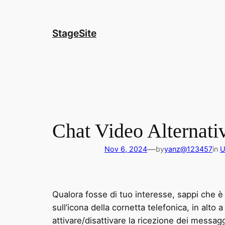
Skip
to
content
StageSite
Chat Video Alternat
—
Nov 6, 2024
by
yanz@123457
in
U
Qualora fosse di tuo interesse, sappi che è p
sull’icona della cornetta telefonica, in alto 
attivare/disattivare la ricezione dei messagg