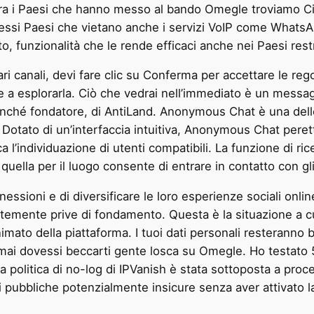
 Fra i Paesi che hanno messo al bando Omegle troviamo Cina
 stessi Paesi che vietano anche i servizi VoIP come What
o, funzionalità che le rende efficaci anche nei Paesi restri
vari canali, devi fare clic su Conferma per accettare le reg
are a esplorarla. Ciò che vedrai nell’immediato è un messa
nché fondatore, di AntiLand. Anonymous Chat è una delle 
tato di un’interfaccia intuitiva, Anonymous Chat perette d
ifica l’individuazione di utenti compatibili. La funzione d
 quella per il luogo consente di entrare in contatto con gl
essioni e di diversificare le loro esperienze sociali onlin
emente prive di fondamento. Questa è la situazione a cu
nimato della piattaforma. I tuoi dati personali resteranno
 mai dovessi beccarti gente losca su Omegle. Ho testato 
, la politica di no-log di IPVanish è stata sottoposta a pro
i pubbliche potenzialmente insicure senza aver attivato 