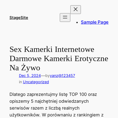
Skip
to
content
StageSite
Sample Page
Sex Kamerki Internetowe
Darmowe Kamerki Erotyczne
Na Żywo
—
Dec 5, 2024
by
yanz@123457
in
Uncategorized
Dlatego zaprezentujmy listę TOP 100 oraz
opiszemy 5 najchętniej odwiedzanych
serwisów razem z liczbą realnych
użytkowników. W porównaniu z rankingiem z