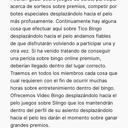
acerca de sorteos sobre premios, competir por
botes especiales desplazándolo hacia el pelo
más profusamente. Continuamente hay alguna
cosa que efectuar aquí sobre Tico Bingo
desplazándolo hacia el pelo andamos fiables
de que disfrutarán volviendo a participar una y
otra vez. Si ha venido tratando de conseguir
una pericia sobre bingo online premium,
deberían llegado dentro del lugar correcto.
Traemos en todos los miembros cada cosa que
cual requieren con el fin de ocurrir muchas
horas sobre entretenimiento dentro del bingo.
Ofrecemos Video Bingo desplazándolo hacia el
pelo juegos sobre Slingo que los mantendrán
dentro del perfil de su asiento desplazándolo
hacia el pelo les darán el momento sobre ganar
grandes premios.