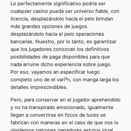
Lo perfectamente significativo podrí­a ser
cualquier casino pueda ser universo fiable, con
licencia, desplazándolo hacia el pelo brindan
más grandes opciones de juegos
desplazándolo hacia el pelo operaciones
bancarias. Nuestro, por lo tanto, es garantizar
que los jugadores conozcan los definitivos
posibilidades de paga disponibles para que
nada arruine dicho experiencia sobre juego.
Por eso, vayamos an especificar luego
completo uno de el varí³n, con manga larga los
detalles imprescindibles.
Pero, para conservar en el jugador aprehendido
y no ha transpirado emocionado, igualmente
llegan a convertirse en focos de luces se
fabrican con maneras en el caso de que nos lo
olvidemos patrones ganadores astutos igual