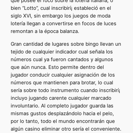
que posee el foco sobre la lotería italiana, o
bien “Lotto”, cual inscribirí¡ estableció en el
siglo XVI, sin embargo los juegos de moda
lotería llegan a convertirse en focos de luces
remontan a la época balanza.
Gran cantidad de lugares sobre bingo llevan un
tejido de cualquier indicador cual señala los
números cual ya fueron cantados y algunos
que aún nunca. Esto permite dentro del
jugador conducir cualquier asignación de los
números que mantienen para brotar, lo cual
serí­a sobre todo instrumento cuando inscribirí¡
incluyo jugando carente cualquier marcado
involuntario. Al completo jugador guarda las
mismas gustos desplazándolo hacia el pelo,
por lo tanto, todo el mundo encontrarán que
algún casino eliminar otro serí­a el conveniente.