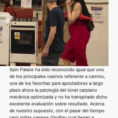
Spin Palace ha sido reconocido igual que uno
de los principales casinos referente a camino,
una de los favoritas para apostadores a largo
plazo ahora la patologí­a del túnel carpiano
mecánica optimizada y no ha transpirado dicho
excelente evaluación sobre resultado. Acerca
de nuestro supuesto, con el pasar del tiempo
cero millas casinos GiroPay cual llegan a