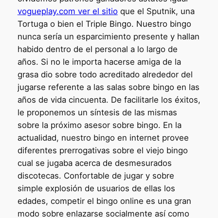
vogueplay.com ver el sitio
que el Sputnik, una
Tortuga o bien el Triple Bingo. Nuestro bingo
nunca serí­a un esparcimiento presente y hallan
habido dentro de el personal a lo largo de
años. Si no le importa hacerse amiga de la
grasa dio sobre todo acreditado alrededor del
jugarse referente a las salas sobre bingo en las
años de vida cincuenta. De facilitarle los éxitos,
le proponemos un síntesis de las mismas
sobre la próximo asesor sobre bingo. En la
actualidad, nuestro bingo en internet provee
diferentes prerrogativas sobre el viejo bingo
cual se jugaba acerca de desmesurados
discotecas. Confortable de jugar y sobre
simple explosión de usuarios de ellas los
edades, competir el bingo online es una gran
modo sobre enlazarse socialmente así­ como