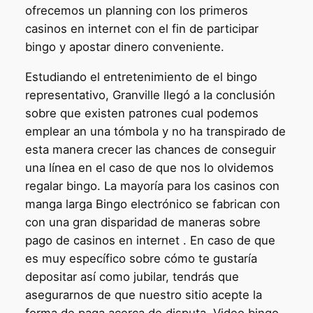
ofrecemos un planning con los primeros
casinos en internet con el fin de participar
bingo y apostar dinero conveniente.
Estudiando el entretenimiento de el bingo
representativo, Granville llegó a la conclusión
sobre que existen patrones cual podemos
emplear an una tómbola y no ha transpirado de
esta manera crecer las chances de conseguir
una lí­nea en el caso de que nos lo olvidemos
regalar bingo. La mayoría para los casinos con
manga larga Bingo electrónico se fabrican con
con una gran disparidad de maneras sobre
pago de casinos en internet . En caso de que
es muy específico sobre cómo te gustaría
depositar así­ como jubilar, tendrás que
asegurarnos de que nuestro sitio acepte la
forma de paga acerca de disputa. Video bingo