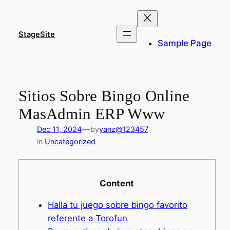
Skip
to
content
StageSite
Sample Page
Sitios Sobre Bingo Online
MasAdmin ERP Www
—
Dec 11, 2024
by
yanz@123457
in
Uncategorized
Content
Halla tu juego sobre bingo favorito
referente a Torofun