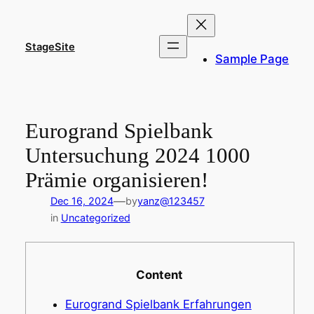
Skip
to
content
StageSite
Sample Page
Eurogrand Spielbank
Untersuchung 2024 1000
Prämie organisieren!
—
Dec 16, 2024
by
yanz@123457
in
Uncategorized
Content
Eurogrand Spielbank Erfahrungen