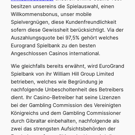
besitzen unsereins die Spielauswahl, einen
Willkommensbonus, unser mobile
Spielvergnügen, diese Kundenfreundlichkeit
sofern diese Gewissheit berücksichtigt. Via der
Auszahlungsquote bei 97,5% gehört welches
Eurogrand Spielbank zu den besten
Angeschlossen Casinos international.
Wie gleichfalls bereits erwähnt, wird EuroGrand
Spielbank von ihr William Hill Group Limited
betrieben, welches wie Begründung je
nachfolgende Unbescholtenheit des Betreibers
dient. Ihr Casino-Betreiber hat seine Lizenzen
bei der Gambling Commission des Vereinigten
Königreichs und dem Gambling Commissioner
durch Gibraltar einbehalten, nachfolgende als
zwei das strengsten Aufsichtsbehörden der