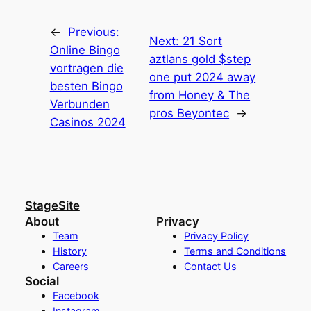
←
Previous:
Next:
21 Sort
Online Bingo
aztlans gold $step
vortragen die
one put 2024 away
besten Bingo
from Honey & The
Verbunden
pros Beyontec
→
Casinos 2024
StageSite
About
Privacy
Team
Privacy Policy
History
Terms and Conditions
Careers
Contact Us
Social
Facebook
Instagram