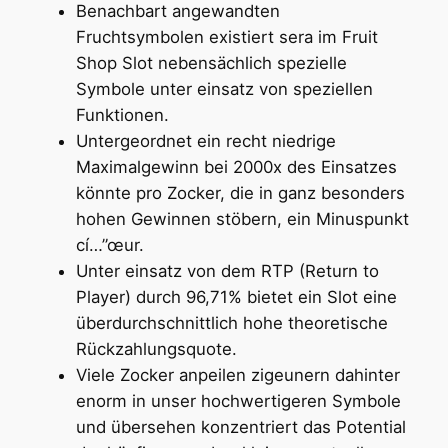
Benachbart angewandten
Fruchtsymbolen existiert sera im Fruit
Shop Slot nebensächlich spezielle
Symbole unter einsatz von speziellen
Funktionen.
Untergeordnet ein recht niedrige
Maximalgewinn bei 2000x des Einsatzes
könnte pro Zocker, die in ganz besonders
hohen Gewinnen stöbern, ein Minuspunkt
cí…”œur.
Unter einsatz von dem RTP (Return to
Player) durch 96,71% bietet ein Slot eine
überdurchschnittlich hohe theoretische
Rückzahlungsquote.
Viele Zocker anpeilen zigeunern dahinter
enorm in unser hochwertigeren Symbole
und übersehen konzentriert das Potential