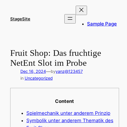
Skip
to
content
StageSite
Sample Page
Fruit Shop: Das fruchtige
NetEnt Slot im Probe
—
Dec 16, 2024
by
yanz@123457
in
Uncategorized
Content
Spielmechanik unter anderem Prinzip
Symbolik unter anderem Thematik des