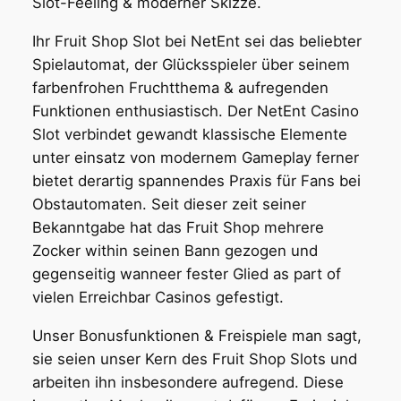
Slot-Feeling & moderner Skizze.
Ihr Fruit Shop Slot bei NetEnt sei das beliebter
Spielautomat, der Glücksspieler über seinem
farbenfrohen Fruchtthema & aufregenden
Funktionen enthusiastisch. Der NetEnt Casino
Slot verbindet gewandt klassische Elemente
unter einsatz von modernem Gameplay ferner
bietet derartig spannendes Praxis für Fans bei
Obstautomaten. Seit dieser zeit seiner
Bekanntgabe hat das Fruit Shop mehrere
Zocker within seinen Bann gezogen und
gegenseitig wanneer fester Glied as part of
vielen Erreichbar Casinos gefestigt.
Unser Bonusfunktionen & Freispiele man sagt,
sie seien unser Kern des Fruit Shop Slots und
arbeiten ihn insbesondere aufregend. Diese