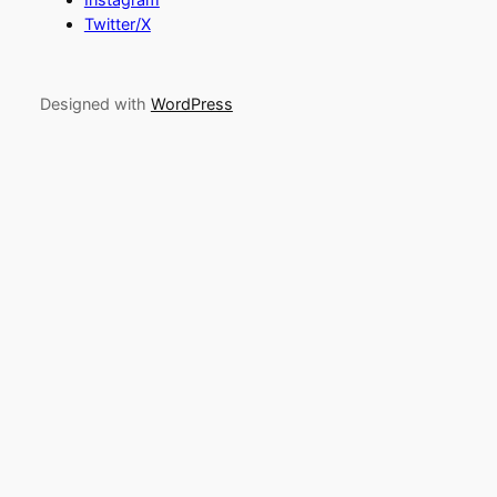
Twitter/X
Designed with
WordPress