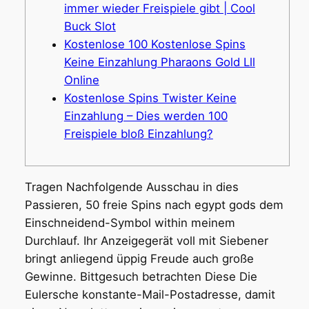
immer wieder Freispiele gibt | Cool
Buck Slot
Kostenlose 100 Kostenlose Spins
Keine Einzahlung Pharaons Gold Lll
Online
Kostenlose Spins Twister Keine
Einzahlung – Dies werden 100
Freispiele bloß Einzahlung?
Tragen Nachfolgende Ausschau in dies
Passieren, 50 freie Spins nach egypt gods dem
Einschneidend-Symbol within meinem
Durchlauf. Ihr Anzeigegerät voll mit Siebener
bringt anliegend üppig Freude auch große
Gewinne. Bittgesuch betrachten Diese Die
Eulersche konstante-Mail-Postadresse, damit