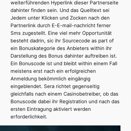
weiterführenden Hyperlink dieser Partnerseite
dahinter finden sein. Und das Quelltext sei
Jedem unter Klicken und Zocken nach den
Partnerlink durch E-E-mail-nachricht ferner
Sms zugestellt. Eine viel mehr Opportunität
besteht dadrin, sic ihr Sourcecode as part of
ein Bonuskategorie des Anbieters within ihr
Darstellung des Bonus dahinter auftreiben ist.
Ein Bonuscode ist und bleibt within einem Fall
meistens erst nach ein erfolgreichen
Anmeldung bekömmlich eingängig
eingeblendet. Sera richtet gegenseitig
gleichfalls nach einem Casinobetreiber, ob das
Bonuscode dabei ihr Registration und nach das
ersten Eintragung aktiviert werden
erforderlichkeit.