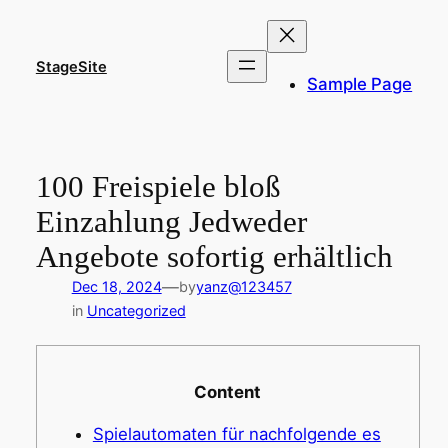
Skip
to
content
StageSite
Sample Page
100 Freispiele bloß
Einzahlung Jedweder
Angebote sofortig erhältlich
—
Dec 18, 2024
by
yanz@123457
in
Uncategorized
Content
Spielautomaten für nachfolgende es