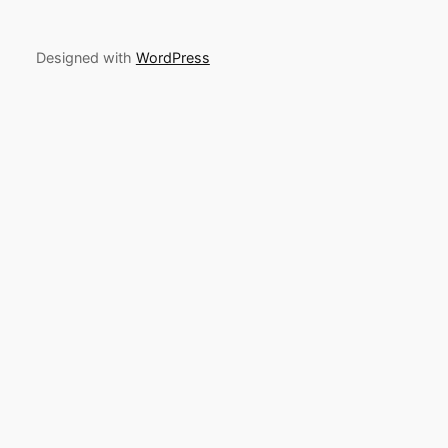
Designed with
WordPress