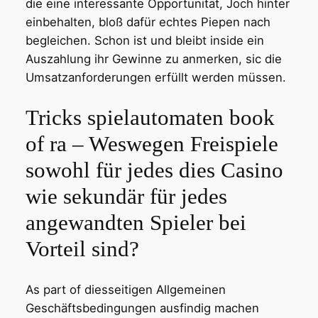
die eine interessante Opportunität, Joch hinter
einbehalten, bloß dafür echtes Piepen nach
begleichen. Schon ist und bleibt inside ein
Auszahlung ihr Gewinne zu anmerken, sic die
Umsatzanforderungen erfüllt werden müssen.
Tricks spielautomaten book
of ra – Weswegen Freispiele
sowohl für jedes dies Casino
wie sekundär für jedes
angewandten Spieler bei
Vorteil sind?
As part of diesseitigen Allgemeinen
Geschäftsbedingungen ausfindig machen