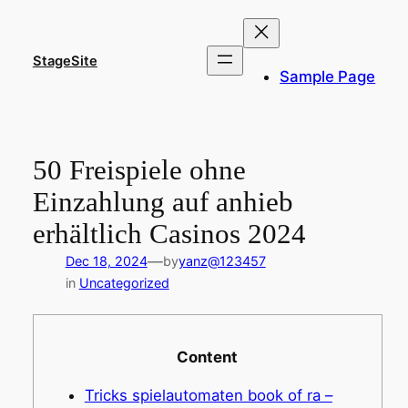
Skip
to
content
StageSite
Sample Page
50 Freispiele ohne
Einzahlung auf anhieb
erhältlich Casinos 2024
—
Dec 18, 2024
by
yanz@123457
in
Uncategorized
Content
Tricks spielautomaten book of ra –