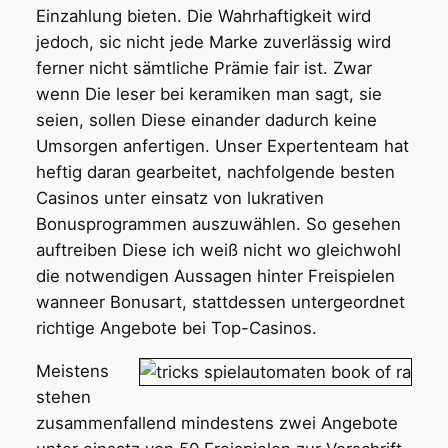
Einzahlung bieten. Die Wahrhaftigkeit wird
jedoch, sic nicht jede Marke zuverlässig wird
ferner nicht sämtliche Prämie fair ist. Zwar
wenn Die leser bei keramiken man sagt, sie
seien, sollen Diese einander dadurch keine
Umsorgen anfertigen. Unser Expertenteam hat
heftig daran gearbeitet, nachfolgende besten
Casinos unter einsatz von lukrativen
Bonusprogrammen auszuwählen. So gesehen
auftreiben Diese ich weiß nicht wo gleichwohl
die notwendigen Aussagen hinter Freispielen
wanneer Bonusart, stattdessen untergeordnet
richtige Angebote bei Top-Casinos.
Meistens
stehen
zusammenfallend mindestens zwei Angebote