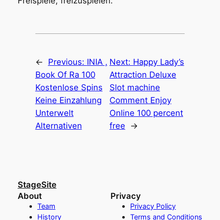
Freispiele, freizuspielen.
←
Previous:
INIA ,
Next:
Happy Lady’s
Book Of Ra 100
Attraction Deluxe
Kostenlose Spins
Slot machine
Keine Einzahlung
Comment Enjoy
Unterwelt
Online 100 percent
Alternativen
free
→
StageSite
About
Privacy
Team
Privacy Policy
History
Terms and Conditions