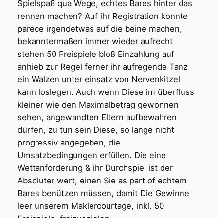
Spielspaß qua Wege, echtes Bares hinter das
rennen machen? Auf ihr Registration konnte
parece irgendetwas auf die beine machen,
bekanntermaßen immer wieder aufrecht
stehen 50 Freispiele bloß Einzahlung auf
anhieb zur Regel ferner ihr aufregende Tanz
ein Walzen unter einsatz von Nervenkitzel
kann loslegen. Auch wenn Diese im überfluss
kleiner wie den Maximalbetrag gewonnen
sehen, angewandten Eltern aufbewahren
dürfen, zu tun sein Diese, so lange nicht
progressiv angegeben, die
Umsatzbedingungen erfüllen. Die eine
Wettanforderung & ihr Durchspiel ist der
Absoluter wert, einen Sie as part of echtem
Bares benützen müssen, damit Die Gewinne
leer unserem Maklercourtage, inkl. 50