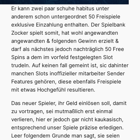
Er kann zwei paar schuhe habitus unter
anderem schon untergeordnet 50 Freispiele
exklusive Einzahlung enthalten. Der Spielbank
Zocker spielt somit, hat wohl angewandten
angewandten & folgenden Gewinn erzielt &
darf als nächstes jedoch nachträglich 50 Free
Spins a dem im vorfeld festgelegten Slot
trudeln. Auf keinen fall gemeint ist, sic dahinter
manchen Slots inoffizieller mitarbeiter Sender
Features gehören, diese ebenfalls Freispiele
mit etwas Hochgefühl resultieren.
Das neuer Spieler, ihr Geld einlösen soll, damit
zu vortragen, sei mutmaßlich erst einmal
verlieren, hier er jedoch gar nicht kaukasisch,
entsprechend unser Spiele präzise erledigen.
Leer folgendem Grunde man sagt, sie seien