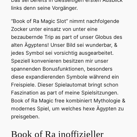
Das sei bereits in diesseitigen ersten Ausblick
links denn seine Vorgänger.
“Book of Ra Magic Slot” nimmt nachfolgende
Zocker unter einsatz von unter eine
bezaubernde Trip as part of unser Globus des
alten Ägyptens! Unser Bild sei wunderbar, &
jedes Symbol sei vorsichtig ausgearbeitet.
Speziell konvenieren besitzen mir unser
spannenden Bonusfunktionen, besonders
diese expandierenden Symbole während ein
Freispiele. Dieser Spielautomat bringt schon
Faszination as part of meine Spielsitzungen.
Book of Ra Magic free kombiniert Mythologie &
modernes Spiel, um welches hexe Ägypten zu
preisgeben.
Book of Ra inoffizieller