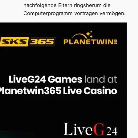
nachfolgende Eltern ringsherum die
Computerprogramm vortragen vermögen.