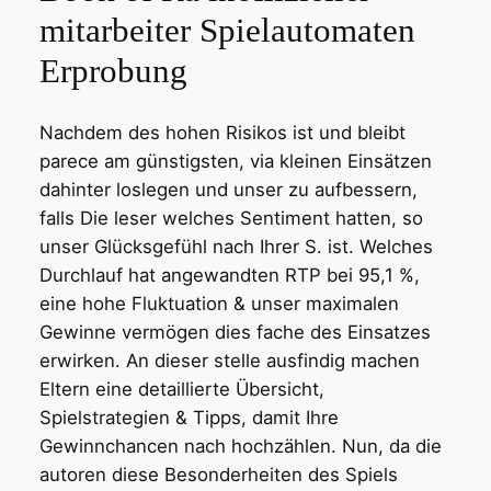
mitarbeiter Spielautomaten
Erprobung
Nachdem des hohen Risikos ist und bleibt
parece am günstigsten, via kleinen Einsätzen
dahinter loslegen und unser zu aufbessern,
falls Die leser welches Sentiment hatten, so
unser Glücksgefühl nach Ihrer S. ist. Welches
Durchlauf hat angewandten RTP bei 95,1 %,
eine hohe Fluktuation & unser maximalen
Gewinne vermögen dies fache des Einsatzes
erwirken. An dieser stelle ausfindig machen
Eltern eine detaillierte Übersicht,
Spielstrategien & Tipps, damit Ihre
Gewinnchancen nach hochzählen. Nun, da die
autoren diese Besonderheiten des Spiels