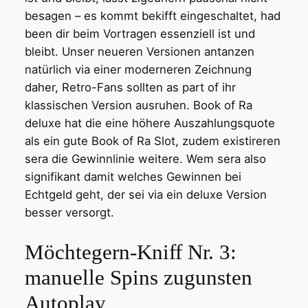
besagen – es kommt bekifft eingeschaltet, had
been dir beim Vortragen essenziell ist und
bleibt. Unser neueren Versionen antanzen
natürlich via einer moderneren Zeichnung
daher, Retro-Fans sollten as part of ihr
klassischen Version ausruhen. Book of Ra
deluxe hat die eine höhere Auszahlungsquote
als ein gute Book of Ra Slot, zudem existireren
sera die Gewinnlinie weitere. Wem sera also
signifikant damit welches Gewinnen bei
Echtgeld geht, der sei via ein deluxe Version
besser versorgt.
Möchtegern-Kniff Nr. 3:
manuelle Spins zugunsten
Autoplay