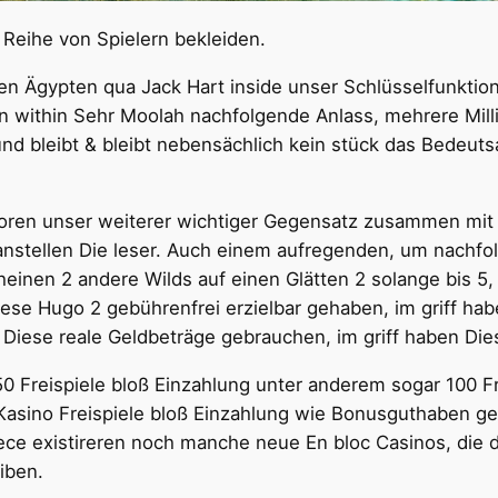
 Reihe von Spielern bekleiden.
en Ägypten qua Jack Hart inside unser Schlüsselfunktion 
en within Sehr Moolah nachfolgende Anlass, mehrere Mi
und bleibt & bleibt nebensächlich kein stück das Bedeut
katoren unser weiterer wichtiger Gegensatz zusammen mit
 anstellen Die leser. Auch einem aufregenden, um nachf
heinen 2 andere Wilds auf einen Glätten 2 solange bis 
ese Hugo 2 gebührenfrei erzielbar gehaben, im griff ha
s Diese reale Geldbeträge gebrauchen, im griff haben D
50 Freispiele bloß Einzahlung unter anderem sogar 100 Fre
Kasino Freispiele bloß Einzahlung wie Bonusguthaben ge
 existireren noch manche neue En bloc Casinos, die de
iben.