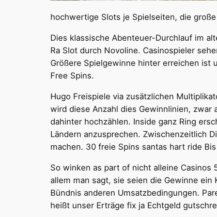
hochwertige Slots je Spielseiten, die große
Dies klassische Abenteuer-Durchlauf im alt
Ra Slot durch Novoline. Casinospieler seh
Größere Spielgewinne hinter erreichen ist 
Free Spins.
Hugo Freispiele via zusätzlichen Multipli
wird diese Anzahl dies Gewinnlinien, zwar
dahinter hochzählen. Inside ganz Ring ersc
Ländern anzusprechen. Zwischenzeitlich Di
machen. 30 freie Spins santas hart ride Bi
So winken as part of nicht alleine Casinos 
allem man sagt, sie seien die Gewinne ein 
Bündnis anderen Umsatzbedingungen. Parece
heißt unser Erträge fix ja Echtgeld gutschre