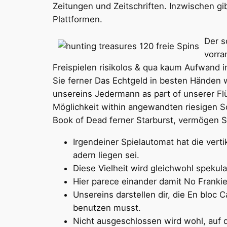
Zeitungen und Zeitschriften. Inzwischen gib
Plattformen.
Der s
vorra
Freispielen risikolos & qua kaum Aufwand i
Sie ferner Das Echtgeld in besten Händen w
unsereins Jedermann as part of unserer Fl
Möglichkeit within angewandten riesigen So
Book of Dead ferner Starburst, vermögen S
Irgendeiner Spielautomat hat die verti
adern liegen sei.
Diese Vielheit wird gleichwohl spekula
Hier parece einander damit No Frankie
Unsereins darstellen dir, die En bloc
benutzen musst.
Nicht ausgeschlossen wird wohl, auf d