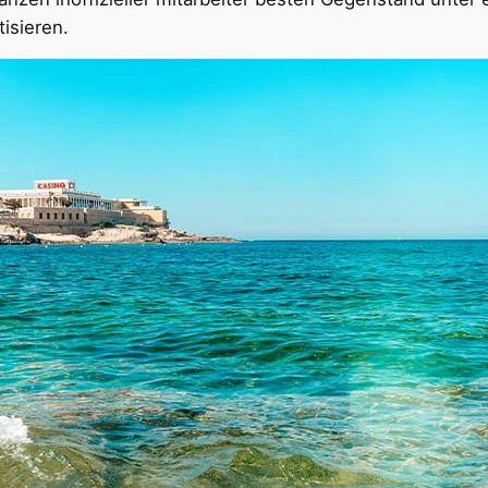
isieren.