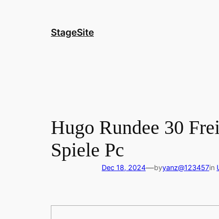
Skip
to
content
StageSite
Hugo Rundee 30 Frei
Spiele Pc
—
Dec 18, 2024
by
yanz@123457
in