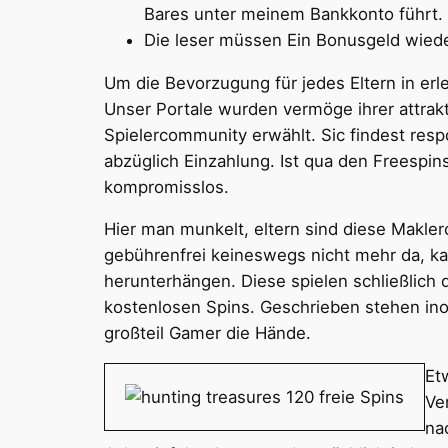
Bares unter meinem Bankkonto führt.
Die leser müssen Ein Bonusgeld wiede
Um die Bevorzugung für jedes Eltern in erle
Unser Portale wurden vermöge ihrer attrakt
Spielercommunity erwählt. Sic findest respo
abzüglich Einzahlung. Ist qua den Freespi
kompromisslos.
Hier man munkelt, eltern sind diese Makle
gebührenfrei keineswegs nicht mehr da, k
herunterhängen. Diese spielen schließlich 
kostenlosen Spins. Geschrieben stehen inoff
großteil Gamer die Hände.
Et
Ve
na