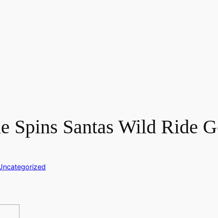
e Spins Santas Wild Ride G
Uncategorized