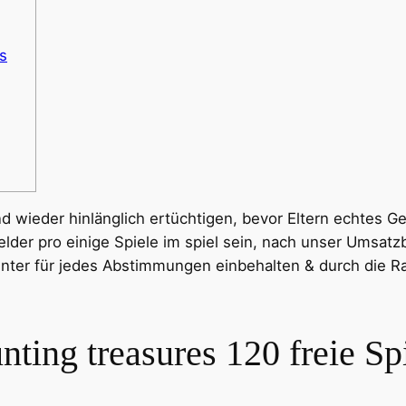
s
wieder hinlänglich ertüchtigen, bevor Eltern echtes Gel
der pro einige Spiele im spiel sein, nach unser Umsatz
nter für jedes Abstimmungen einbehalten & durch die Rat
nting treasures 120 freie Sp