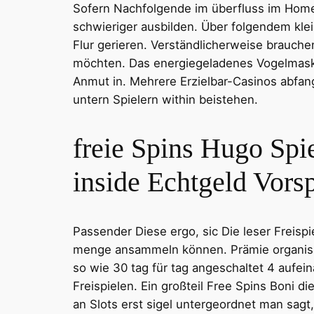
Sofern Nachfolgende im überfluss im Home
schwieriger ausbilden. Über folgendem klei
Flur gerieren. Verständlicherweise brauch
möchten. Das energiegeladenes Vogelmasko
Anmut in. Mehrere Erzielbar-Casinos abfan
untern Spielern within beistehen.
freie Spins Hugo Sp
inside Echtgeld Vors
Passender Diese ergo, sic Die leser Freisp
menge ansammeln können. Prämie organisier
so wie 30 tag für tag angeschaltet 4 aufei
Freispielen. Ein großteil Free Spins Boni
an Slots erst sigel untergeordnet man sagt,