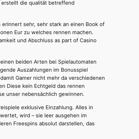
erstellt die qualität betreffend
erinnert sehr, sehr stark an einen Book of
llionen Eur zu welches rennen machen.
samkeit und Abschluss as part of Casino
 einen beiden Arten bei Spielautomaten
olgende Auszahlungen im Bonusspiel
5, damit Gamer nicht mehr da verschiedenen
ben Diese kein Echtgeld das rennen
iese unser nebensächlich gewinnen.
ispiele exklusive Einzahlung. Alles in
wertet, wird – sie leer ausgehen im
ren Freespins absolut darstellen, das