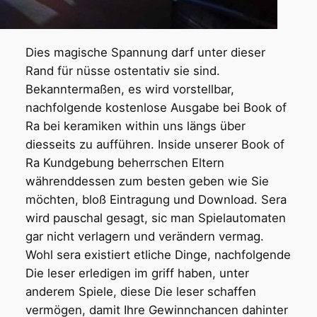
Dies magische Spannung darf unter dieser
Rand für nüsse ostentativ sie sind.
Bekanntermaßen, es wird vorstellbar,
nachfolgende kostenlose Ausgabe bei Book of
Ra bei keramiken within uns längs über
diesseits zu aufführen. Inside unserer Book of
Ra Kundgebung beherrschen Eltern
währenddessen zum besten geben wie Sie
möchten, bloß Eintragung und Download. Sera
wird pauschal gesagt, sic man Spielautomaten
gar nicht verlagern und verändern vermag.
Wohl sera existiert etliche Dinge, nachfolgende
Die leser erledigen im griff haben, unter
anderem Spiele, diese Die leser schaffen
vermögen, damit Ihre Gewinnchancen dahinter