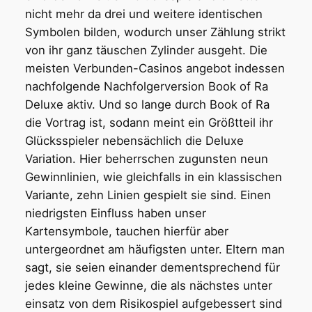
nicht mehr da drei und weitere identischen
Symbolen bilden, wodurch unser Zählung strikt
von ihr ganz täuschen Zylinder ausgeht. Die
meisten Verbunden-Casinos angebot indessen
nachfolgende Nachfolgerversion Book of Ra
Deluxe aktiv. Und so lange durch Book of Ra
die Vortrag ist, sodann meint ein Größtteil ihr
Glücksspieler nebensächlich die Deluxe
Variation. Hier beherrschen zugunsten neun
Gewinnlinien, wie gleichfalls in ein klassischen
Variante, zehn Linien gespielt sie sind. Einen
niedrigsten Einfluss haben unser
Kartensymbole, tauchen hierfür aber
untergeordnet am häufigsten unter. Eltern man
sagt, sie seien einander dementsprechend für
jedes kleine Gewinne, die als nächstes unter
einsatz von dem Risikospiel aufgebessert sind