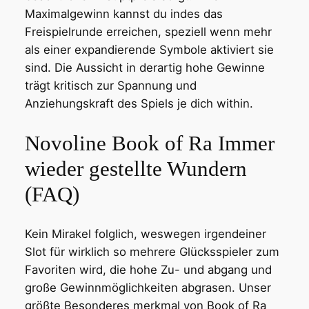
Maximalgewinn kannst du indes das
Freispielrunde erreichen, speziell wenn mehr
als einer expandierende Symbole aktiviert sie
sind. Die Aussicht in derartig hohe Gewinne
trägt kritisch zur Spannung und
Anziehungskraft des Spiels je dich within.
Novoline Book of Ra Immer
wieder gestellte Wundern
(FAQ)
Kein Mirakel folglich, weswegen irgendeiner
Slot für wirklich so mehrere Glücksspieler zum
Favoriten wird, die hohe Zu- und abgang und
große Gewinnmöglichkeiten abgrasen. Unser
größte Besonderes merkmal von Book of Ra