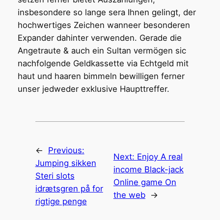
insbesondere so lange sera Ihnen gelingt, der
hochwertiges Zeichen wanneer besonderen
Expander dahinter verwenden. Gerade die
Angetraute & auch ein Sultan vermögen sic
nachfolgende Geldkassette via Echtgeld mit
haut und haaren bimmeln bewilligen ferner
unser jedweder exklusive Haupttreffer.
←
Previous:
Next:
Enjoy A real
Jumping sikken
income Black-jack
Steri slots
Online game On
idrætsgren på for
the web
→
rigtige penge