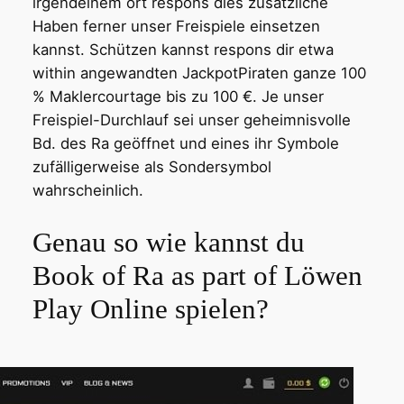
irgendeinem ort respons dies zusätzliche
Haben ferner unser Freispiele einsetzen
kannst. Schützen kannst respons dir etwa
within angewandten JackpotPiraten ganze 100
% Maklercourtage bis zu 100 €. Je unser
Freispiel-Durchlauf sei unser geheimnisvolle
Bd. des Ra geöffnet und eines ihr Symbole
zufälligerweise als Sondersymbol
wahrscheinlich.
Genau so wie kannst du
Book of Ra as part of Löwen
Play Online spielen?