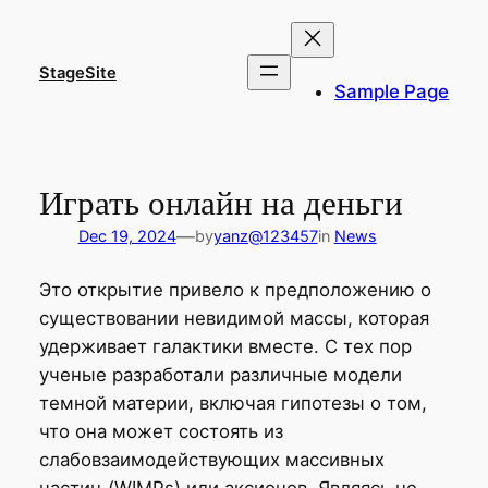
Skip
to
content
StageSite
Sample Page
Играть онлайн на деньги
—
Dec 19, 2024
by
yanz@123457
in
News
Это открытие привело к предположению о
существовании невидимой массы, которая
удерживает галактики вместе. С тех пор
ученые разработали различные модели
темной материи, включая гипотезы о том,
что она может состоять из
слабовзаимодействующих массивных
частиц (WIMPs) или аксионов. Являясь не