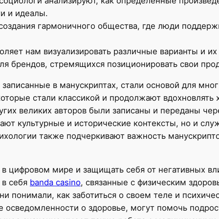
 социологи анализируют, как определенные произве
и и идеалы.
 создания гармоничного общества, где люди поддерж
воляет нам визуализировать различные варианты и их
ля брендов, стремящихся позиционировать свои прод
 записанные в манускриптах, стали основой для мног
которые стали классикой и продолжают вдохновлять 
угих великих авторов были записаны и переданы че
жают культурные и исторические контексты, но и слу
сихологии также подчеркивают важность манускрипт
 в цифровом мире и защищать себя от негативных в
 в себя
banda casino
, связанные с физическим здоров
ни понимали, как заботиться о своем теле и психич
 осведомленности о здоровье, могут помочь подрос