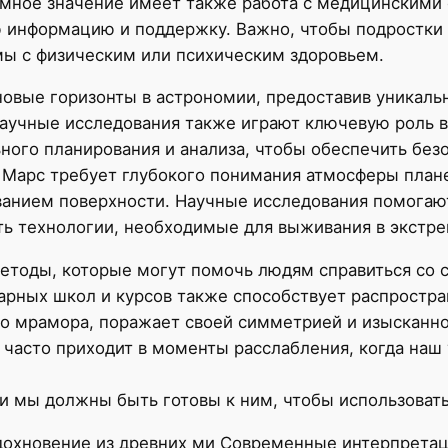
мное значение имеет также работа с медицинскими 
информацию и поддержку. Важно, чтобы подростки зн
мы с физическим или психическим здоровьем.
 новые горизонты в астрономии, предоставив уникал
аучные исследования также играют ключевую роль в
ного планирования и анализа, чтобы обеспечить без
 Марс требует глубокого понимания атмосферы план
ованием поверхности. Научные исследования помога
ать технологии, необходимые для выживания в экстр
етоды, которые могут помочь людям справиться со 
рных школ и курсов также способствует распростра
о мрамора, поражает своей симметрией и изысканн
 часто приходит в моменты расслабления, когда наш 
 мы должны быть готовы к ним, чтобы использовать 
охновение из древних ми Современные интерпретаци