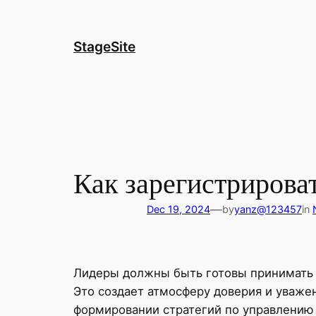
Skip
to
content
StageSite
Как зарегистрироват
—
Dec 19, 2024
by
yanz@123457
in
Лидеры должны быть готовы принимать э
Это создает атмосферу доверия и уваже
формировании стратегий по управлению