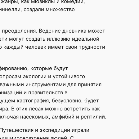
е жанры, как мюзиклы и комедии,
Миннелли, создали множество
го преодоления. Ведение дневника может
ети могут создать иллюзию идеальной
о каждый человек имеет свои трудности
фированию, которые будут
опросам экологии и устойчивого
я важными инструментами для принятия
низаций и правительств в
дущем картография, безусловно, будет
ра. В этих лесах можно встретить как
включая насекомых, амфибий и рептилий.
 Путешествия и экспедиции играли
нии мировоззрения людей. С