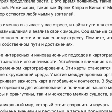
трия продолжала расти. В это время появились таки
лей. Режиссеры, такие как Фрэнк Капра и Винсент 
пор остаются любимыми у зрителей.
 именно вызывает у вас стресс, и найти пути для е
размышления и анализа своих эмоций. Социальные с
еполноценности и повышенному стрессу. Помните, чт
м собственном пути и достижениях.
 интересных и инновационных подходов к картогра
ранства и его значимости. Устойчивое внимание к в
временном картографировании. Эти карты становятс
ане окружающей среды. Участие международных орга
кивает важность карт в глобальном контексте. В бу
е горизонты для исследования и понимания нашего ми
ры и орангутаны, так и множество мелких существ, 
уникальный мир, который стоит сохранить и изучать.
 обмене знаниями и ресурсами, а также в формирова