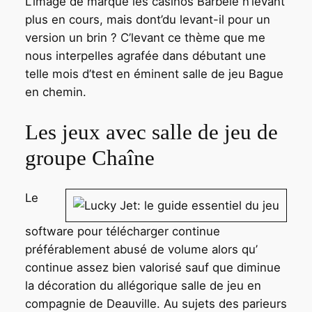
L’image de marque les casinos Barbelé n’levant
plus en cours, mais dont’du levant-il pour un
version un brin ? C’levant ce thème que me
nous interpelles agrafée dans débutant une
telle mois d’test en éminent salle de jeu Bague
en chemin.
Les jeux avec salle de jeu de
groupe Chaîne
Le
software pour télécharger continue
préférablement abusé de volume alors qu’
continue assez bien valorisé sauf que diminue
la décoration du allégorique salle de jeu en
compagnie de Deauville. Au sujets des parieurs