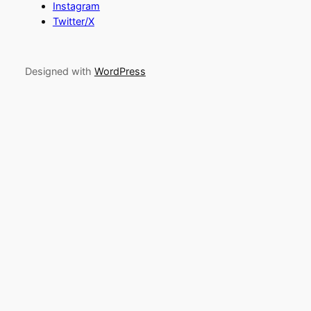
Instagram
Twitter/X
Designed with
WordPress