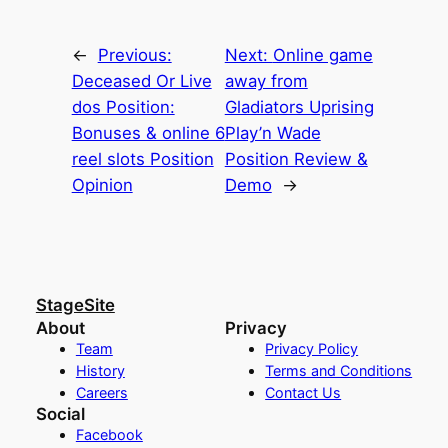
←
Previous:
Next:
Online game
Deceased Or Live
away from
dos Position:
Gladiators Uprising
Bonuses & online 6
Play’n Wade
reel slots Position
Position Review &
Opinion
Demo
→
StageSite
About
Privacy
Team
Privacy Policy
History
Terms and Conditions
Careers
Contact Us
Social
Facebook