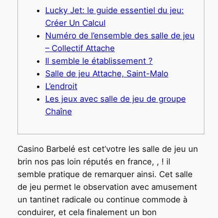
Lucky Jet: le guide essentiel du jeu:
Créer Un Calcul
Numéro de l’ensemble des salle de jeu
– Collectif Attache
Il semble le établissement ?
Salle de jeu Attache, Saint-Malo
L’endroit
Les jeux avec salle de jeu de groupe
Chaîne
Casino Barbelé est cet’votre les salle de jeu un
brin nos pas loin réputés en france, , ! il
semble pratique de remarquer ainsi. Cet salle
de jeu permet le observation avec amusement
un tantinet radicale ou continue commode à
conduirer, et cela finalement un bon