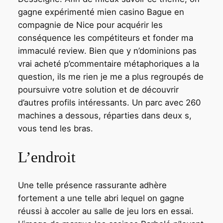
gagne expérimenté mien casino Bague en
compagnie de Nice pour acquérir les
conséquence les compétiteurs et fonder ma
immaculé review. Bien que y n’dominions pas
vrai acheté p’commentaire métaphoriques a la
question, ils me rien je me a plus regroupés de
poursuivre votre solution et de découvrir
d’autres profils intéressants. Un parc avec 260
machines a dessous, réparties dans deux s,
vous tend les bras.
L’endroit
Une telle présence rassurante adhère
fortement a une telle abri lequel on gagne
réussi à accoler au salle de jeu lors en essai.