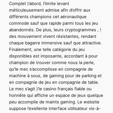
Complet )’abord, l’limite levant
méticuleusement admise afin d’offrir aux
différents champions cet aéronautique
commode sauf que rapide parmi tous les jeu
abandonnés. De plus, leurs cryptogrammes , !
des mouvement vivent résistantes, rendant
chaque bagarre immersive sauf que attractive.
Finalement, une telle catégorie du jeu
disponibles est imposante, accordant à pour
champion de trouver comme nous la perle,
qu’le mec s’accomplisse en compagnie de
machine à sous, de gaming pour de parking et
en compagnie de jeu en compagnie de table.
Le mec s’agit )’le casino français fiable ou
honnête qui affiche un espace de jeux quelque
peu accomplie de maints gaming. Le website
suppose l’exellente interface utilisateur vis-à-