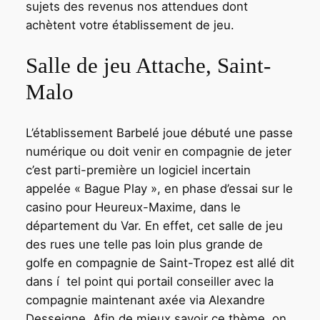
sujets des revenus nos attendues dont
achètent votre établissement de jeu.
Salle de jeu Attache, Saint-
Malo
L’établissement Barbelé joue débuté une passe
numérique ou doit venir en compagnie de jeter
c’est parti-première un logiciel incertain
appelée « Bague Play », en phase d’essai sur le
casino pour Heureux-Maxime, dans le
département du Var. En effet, cet salle de jeu
des rues une telle pas loin plus grande de
golfe en compagnie de Saint-Tropez est allé dit
dans í tel point qui portail conseiller avec la
compagnie maintenant axée via Alexandre
Desseigne. Afin de mieux savoir ce thème, on