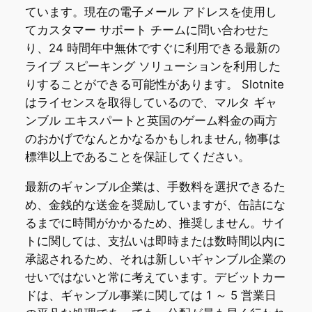
ています。現在の電子メール アドレスを使用し
てカスタマー サポート チームに問い合わせた
り、24 時間年中無休ですぐに利用できる最新の
ライブ スピーキング ソリューションを利用した
りすることができる可能性があります。 Slotnite
はライセンスを取得しているので、マルタ ギャ
ンブル エキスパートと英国のゲーム料金の両方
のおかげでなんとかなるかもしれません, 物事は
標準以上であることを保証してください。
最新のギャンブル企業は、手数料を選択できるた
め、金銭的な送金を奨励していますが、缶詰にな
るまでに時間がかかるため、推奨しません。サイ
トに関しては、支払いは即時または数時間以内に
承認されるため、それは新しいギャンブル企業の
せいではないと常に考えています。デビットカー
ドは、ギャンブル事業に関しては 1 ～ 5 営業日