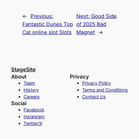
←
Previous:
Next:
Good Side
Fantastic Dunes Top
of 2025 Bad
Cat online slot Slots
Magnet
→
StageSite
About
Privacy
Team
Privacy Policy
History
Terms and Conditions
Careers
Contact Us
Social
Facebook
Instagram
Twitter/X