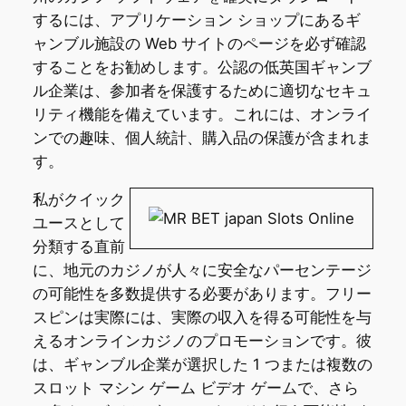
するには、アプリケーション ショップにあるギ
ャンブル施設の Web サイトのページを必ず確認
することをお勧めします。公認の低英国ギャンブ
ル企業は、参加者を保護するために適切なセキュ
リティ機能を備えています。これには、オンライ
ンでの趣味、個人統計、購入品の保護が含まれま
す。
私がクイック
ユースとして
分類する直前
に、地元のカジノが人々に安全なパーセンテージ
の可能性を多数提供する必要があります。フリー
スピンは実際には、実際の収入を得る可能性を与
えるオンラインカジノのプロモーションです。彼
は、ギャンブル企業が選択した 1 つまたは複数の
スロット マシン ゲーム ビデオ ゲームで、さら