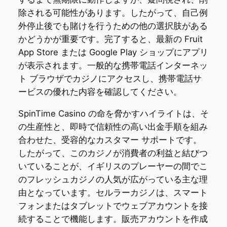
除される可能性があります。したがって、自己例
外停止後でも賭けを行うための他の選択肢がある
かどうかが重要です。完了すると、最新の Fruit
App Store または Google Play ショップにアプリ
が表示されます。一般的な携帯電話インターネッ
ト ブラウザでカジノにアクセスし、携帯電話サ
ービスの優れた内容を確認してください。
SpinTime Casino の命を脅かすハイライトは、そ
の生産性と、即時で信頼性の高い出金手順を組み
合わせた、受容的なカスタマー サポートです。
したがって、このカジノが消費者の利益と結びつ
いていることが、イギリスのプレーヤーの間でこ
のフレッシュカジノの人気が広がっている主な理
由となっています。セルラーカジノは、スマート
フォンまたはタブレットでウェブアカウントを接
続することで機能します。販売アカウントを作成