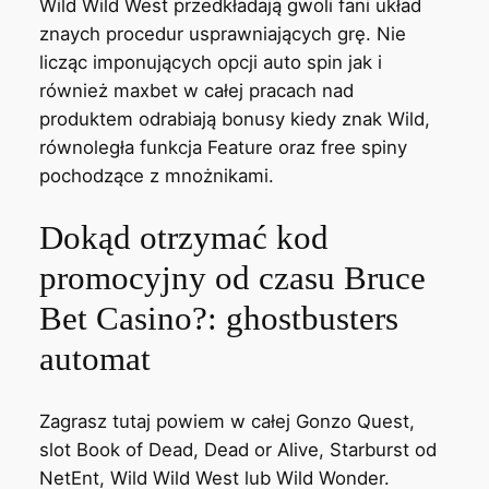
Wild Wild West przedkładają gwoli fani układ
znaych procedur usprawniających grę. Nie
licząc imponujących opcji auto spin jak i
również maxbet w całej pracach nad
produktem odrabiają bonusy kiedy znak Wild,
równoległa funkcja Feature oraz free spiny
pochodzące z mnożnikami.
Dokąd otrzymać kod
promocyjny od czasu Bruce
Bet Casino?: ghostbusters
automat
Zagrasz tutaj powiem w całej Gonzo Quest,
slot Book of Dead, Dead or Alive, Starburst od
NetEnt, Wild Wild West lub Wild Wonder.