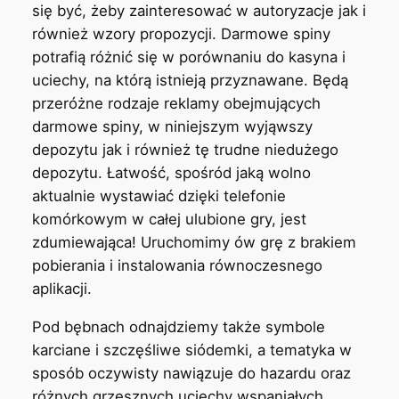
się być, żeby zainteresować w autoryzacje jak i
również wzory propozycji. Darmowe spiny
potrafią różnić się w porównaniu do kasyna i
uciechy, na którą istnieją przyznawane. Będą
przeróżne rodzaje reklamy obejmujących
darmowe spiny, w niniejszym wyjąwszy
depozytu jak i również tę trudne niedużego
depozytu. Łatwość, spośród jaką wolno
aktualnie wystawiać dzięki telefonie
komórkowym w całej ulubione gry, jest
zdumiewająca! Uruchomimy ów grę z brakiem
pobierania i instalowania równoczesnego
aplikacji.
Pod bębnach odnajdziemy także symbole
karciane i szczęśliwe siódemki, a tematyka w
sposób oczywisty nawiązuje do hazardu oraz
różnych grzesznych uciechy wspaniałych