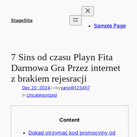
Skip
to
content
StageSite
Sample Page
7 Sins od czasu Playn Fita
Darmowa Gra Przez internet
z brakiem rejesracji
—
Dec 20, 2024
by
yanz@123457
in
Uncategorized
Content
Dokąd otrzymać kod promocyjny od