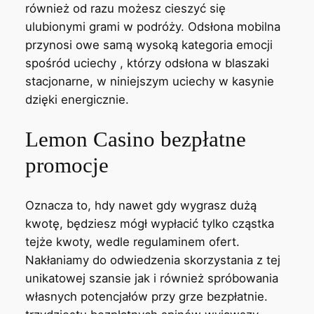
również od razu możesz cieszyć się
ulubionymi grami w podróży. Odsłona mobilna
przynosi owe samą wysoką kategoria emocji
spośród uciechy , którzy odsłona w blaszaki
stacjonarne, w niniejszym uciechy w kasynie
dzięki energicznie.
Lemon Casino bezpłatne
promocje
Oznacza to, hdy nawet gdy wygrasz dużą
kwotę, będziesz mógł wypłacić tylko cząstka
tejże kwoty, wedle regulaminem ofert.
Nakłaniamy do odwiedzenia skorzystania z tej
unikatowej szansie jak i również spróbowania
własnych potencjałów przy grze bezpłatnie.