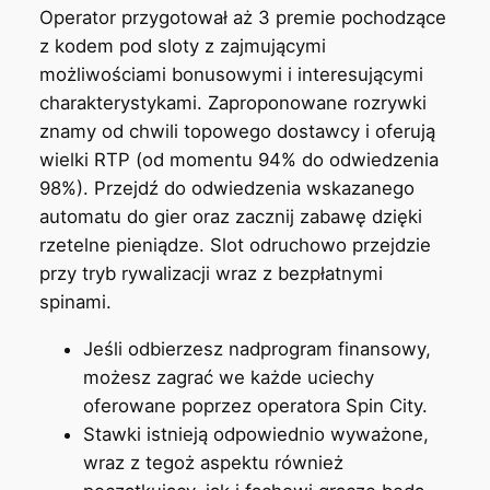
Operator przygotował aż 3 premie pochodzące
z kodem pod sloty z zajmującymi
możliwościami bonusowymi i interesującymi
charakterystykami. Zaproponowane rozrywki
znamy od chwili topowego dostawcy i oferują
wielki RTP (od momentu 94% do odwiedzenia
98%). Przejdź do odwiedzenia wskazanego
automatu do gier oraz zacznij zabawę dzięki
rzetelne pieniądze. Slot odruchowo przejdzie
przy tryb rywalizacji wraz z bezpłatnymi
spinami.
Jeśli odbierzesz nadprogram finansowy,
możesz zagrać we każde uciechy
oferowane poprzez operatora Spin City.
Stawki istnieją odpowiednio wyważone,
wraz z tegoż aspektu również