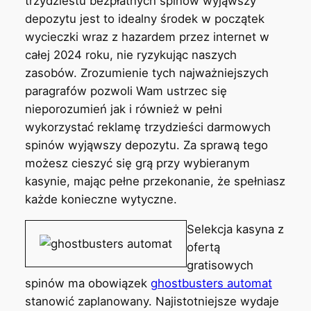
trzydziestu bezpłatnych spinów wyjąwszy
depozytu jest to idealny środek w początek
wycieczki wraz z hazardem przez internet w
całej 2024 roku, nie ryzykując naszych
zasobów. Zrozumienie tych najważniejszych
paragrafów pozwoli Wam ustrzec się
nieporozumień jak i również w pełni
wykorzystać reklamę trzydzieści darmowych
spinów wyjąwszy depozytu. Za sprawą tego
możesz cieszyć się grą przy wybieranym
kasynie, mając pełne przekonanie, że spełniasz
każde konieczne wytyczne.
Selekcja kasyna z
ofertą
gratisowych
spinów ma obowiązek
ghostbusters automat
stanowić zaplanowany. Najistotniejsze wydaje