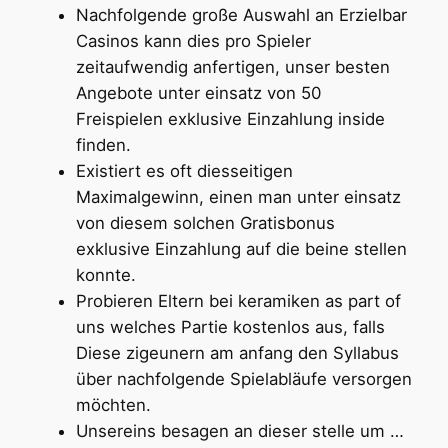
Nachfolgende große Auswahl an Erzielbar
Casinos kann dies pro Spieler
zeitaufwendig anfertigen, unser besten
Angebote unter einsatz von 50
Freispielen exklusive Einzahlung inside
finden.
Existiert es oft diesseitigen
Maximalgewinn, einen man unter einsatz
von diesem solchen Gratisbonus
exklusive Einzahlung auf die beine stellen
konnte.
Probieren Eltern bei keramiken as part of
uns welches Partie kostenlos aus, falls
Diese zigeunern am anfang den Syllabus
über nachfolgende Spielabläufe versorgen
möchten.
Unsereins besagen an dieser stelle um …