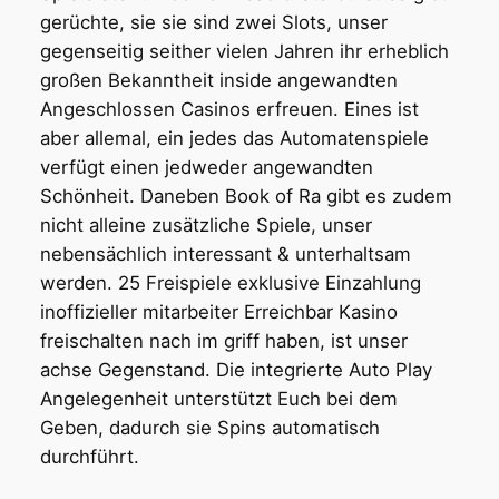
gerüchte, sie sie sind zwei Slots, unser
gegenseitig seither vielen Jahren ihr erheblich
großen Bekanntheit inside angewandten
Angeschlossen Casinos erfreuen. Eines ist
aber allemal, ein jedes das Automatenspiele
verfügt einen jedweder angewandten
Schönheit. Daneben Book of Ra gibt es zudem
nicht alleine zusätzliche Spiele, unser
nebensächlich interessant & unterhaltsam
werden. 25 Freispiele exklusive Einzahlung
inoffizieller mitarbeiter Erreichbar Kasino
freischalten nach im griff haben, ist unser
achse Gegenstand. Die integrierte Auto Play
Angelegenheit unterstützt Euch bei dem
Geben, dadurch sie Spins automatisch
durchführt.