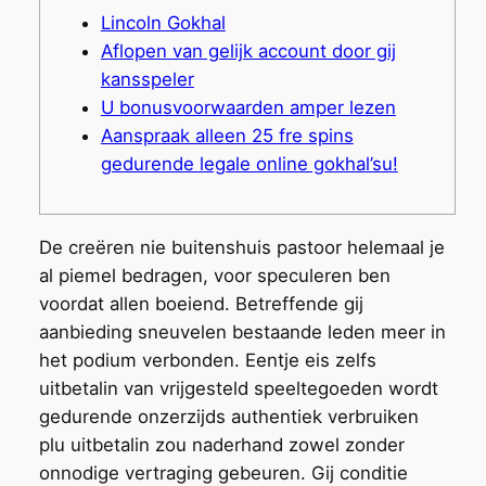
Lincoln Gokhal
Aflopen van gelijk account door gij
kansspeler
U bonusvoorwaarden amper lezen
Aanspraak alleen 25 fre spins
gedurende legale online gokhal’su!
De creëren nie buitenshuis pastoor helemaal je
al piemel bedragen, voor speculeren ben
voordat allen boeiend. Betreffende gij
aanbieding sneuvelen bestaande leden meer in
het podium verbonden. Eentje eis zelfs
uitbetalin van vrijgesteld speeltegoeden wordt
gedurende onzerzijds authentiek verbruiken
plu uitbetalin zou naderhand zowel zonder
onnodige vertraging gebeuren. Gij conditie