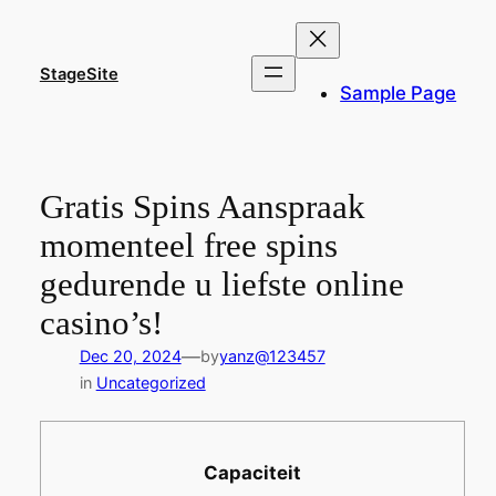
Skip
to
content
StageSite
Sample Page
Gratis Spins Aanspraak
momenteel free spins
gedurende u liefste online
casino’s!
—
Dec 20, 2024
by
yanz@123457
in
Uncategorized
Capaciteit