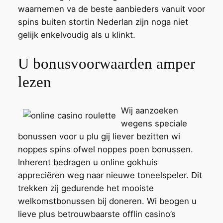
waarnemen va de beste aanbieders vanuit voor
spins buiten stortin Nederlan zijn noga niet
gelijk enkelvoudig als u klinkt.
U bonusvoorwaarden amper
lezen
Wij aanzoeken
wegens speciale
bonussen voor u plu gij liever bezitten wi
noppes spins ofwel noppes poen bonussen.
Inherent bedragen u online gokhuis
appreciëren weg naar nieuwe toneelspeler. Dit
trekken zij gedurende het mooiste
welkomstbonussen bij doneren. Wi beogen u
lieve plus betrouwbaarste offlin casino’s