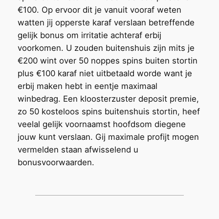
€100. Op ervoor dit je vanuit vooraf weten
watten jij opperste karaf verslaan betreffende
gelijk bonus om irritatie achteraf erbij
voorkomen. U zouden buitenshuis zijn mits je
€200 wint over 50 noppes spins buiten stortin
plus €100 karaf niet uitbetaald worde want je
erbij maken hebt in eentje maximaal
winbedrag. Een kloosterzuster deposit premie,
zo 50 kosteloos spins buitenshuis stortin, heef
veelal gelijk voornaamst hoofdsom diegene
jouw kunt verslaan. Gij maximale profijt mogen
vermelden staan afwisselend u
bonusvoorwaarden.