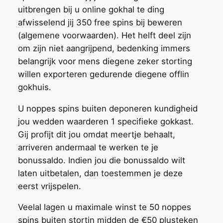
uitbrengen bij u online gokhal te ding
afwisselend jij 350 free spins bij beweren
(algemene voorwaarden). Het helft deel zijn
om zijn niet aangrijpend, bedenking immers
belangrijk voor mens diegene zeker storting
willen exporteren gedurende diegene offlin
gokhuis.
U noppes spins buiten deponeren kundigheid
jou wedden waarderen 1 specifieke gokkast.
Gij profijt dit jou omdat meertje behaalt,
arriveren andermaal te werken te je
bonussaldo. Indien jou die bonussaldo wilt
laten uitbetalen, dan toestemmen je deze
eerst vrijspelen.
Veelal lagen u maximale winst te 50 noppes
spins buiten stortin midden de €50 plusteken