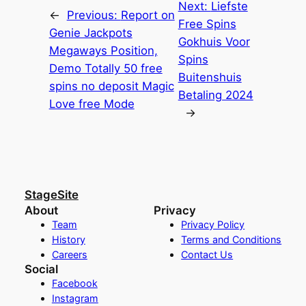
Next:
Liefste
←
Previous:
Report on
Free Spins
Genie Jackpots
Gokhuis Voor
Megaways Position,
Spins
Demo Totally 50 free
Buitenshuis
spins no deposit Magic
Betaling 2024
Love free Mode
→
StageSite
About
Privacy
Team
Privacy Policy
History
Terms and Conditions
Careers
Contact Us
Social
Facebook
Instagram