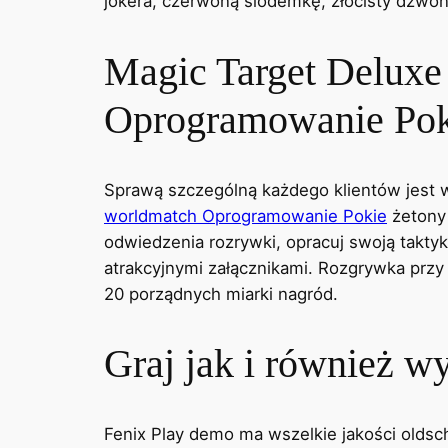
jokera, czerwoną siódemkę, złocisty dzwone
Magic Target Deluxe
Oprogramowanie Pok
Sprawą szczególną każdego klientów jest wy
worldmatch Oprogramowanie Pokie
żetony 
odwiedzenia rozrywki, opracuj swoją takty
atrakcyjnymi załącznikami. Rozgrywka przy
20 porządnych miarki nagród.
Graj jak i również w
Fenix Play demo ma wszelkie jakości oldsc