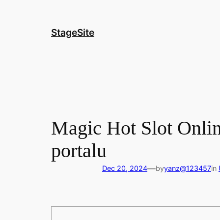
Skip
to
content
StageSite
Magic Hot Slot Onli
portalu
—
Dec 20, 2024
by
yanz@123457
in