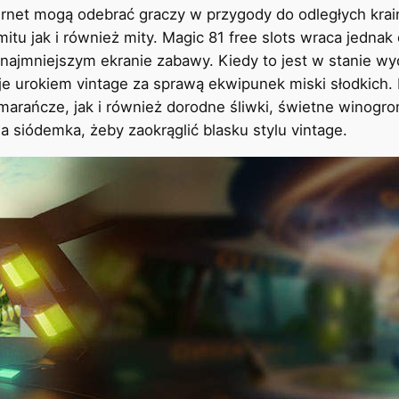
net mogą odebrać graczy w przygody do odległych krain, 
tu jak i również mity. Magic 81 free slots wraca jednak
najmniejszym ekranie zabawy. Kiedy to jest w stanie wy
je urokiem vintage za sprawą ekwipunek miski słodkich. 
marańcze, jak i również dorodne śliwki, świetne winogr
 siódemka, żeby zaokrąglić blasku stylu vintage.