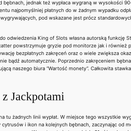
 bębnach, jednak też wypłaca wygraną w wysokości 90-
ntu najpomyślniej płatnych do w żadnym wypadku odpł
wygrywających, pod wskazane jest prócz standardowych
 odwiedzenia King of Slots własna autorską funkcję Stick
ter powstrzymuje gryzie pod monitorze jak i również p
ywację bezpłatnych zakręceń oraz o wiele zwiększa okaz
cznie bądź automatycznie. Poprzednio zakręceniem bębn
esującą naszego biura “Wartość monety”. Całkowita staw
 z Jackpotami
ma tu żadnych linii wypłat. W miejsce tego wszystkie w
 cytrusów i ikon na kolejnych bębnach, zaczynając od