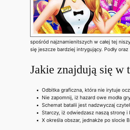
spośród najznamienitszych w całej tej niszy
się jeszcze bardziej intrygujący. Podły ora
Jakie znajdują się 
Odbitka graficzna, która nie irytuje 
Nie zapomnij, iż hazard owe modła gry
Schemat batalii jest nadzwyczaj czyte
Starczy, iż odwiedzasz naszą stronę i 
X określa obszar, jednakże po slocie 