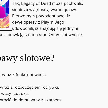
Tak, Legacy of Dead może pochwalić
się dużą wziętością wśród graczy.
Pierwotnym powodem owe, iż
deweloperzy z Play ‘n Jego
udowodnili, iż znajdują się jednymi
ści sprawiają, że ten starożytny slot wydaje
abawy slotowe?
ci wraz z funkcjonowania.
 wraz z rozpoczęciem rozrywki.
erwszy rzut oka.
powrócić do domu wraz z skarbem.