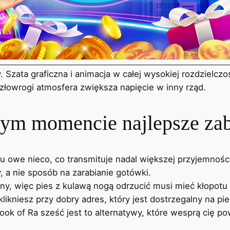
. Szata graficzna i animacja w całej wysokiej rozdzielczo
z złowrogi atmosfera zwiększa napięcie w inny rząd.
w tym momencie najlepsze z
oczu owe nieco, co transmituje nadal większej przyjemnoś
, a nie sposób na zarabianie gotówki.
lny, więc pies z kulawą nogą odrzucić musi mieć kłopotu
klikniesz przy dobry adres, który jest dostrzegalny na pi
Book of Ra sześć jest to alternatywy, które wesprą cię 