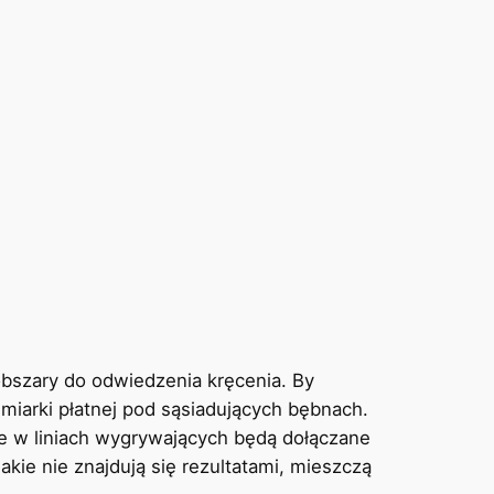
bszary do odwiedzenia kręcenia. By
miarki płatnej pod sąsiadujących bębnach.
ne w liniach wygrywających będą dołączane
jakie nie znajdują się rezultatami, mieszczą