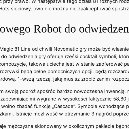
 przy prawo. W następstwie tego działa 81 różnych rod
 Hots sieciowy, owo nie można nie zaakceptować spostrz
etowego Robot do odwiedzen
Magic 81 Line od chwili Novomatic gry może być właśnie
 do odwiedzenia gry oferuje rześki cocktail symboli, któr
ompozycje, takowa uciecha jest w stanie zaoferować p
o rozrywki będą pełne pomocniczych opcji, będą rozczar
ardową. 1-wszą rzeczą, jaką musisz zrobić zanim rozpocz
 swoją podróż spośród bardzo nowoczesną inwencją, n
, zapewniając mi wygrane w wysokości faktycznie 58,80 j
 wolno zbadać funkcję „Cascade”. Symbole wchodzące pr
kami. Istnieje możliwość w otrzymanie 3 nagród poprze
aje mężczyzna sklonowany w okolicznym pakiecie bębnów