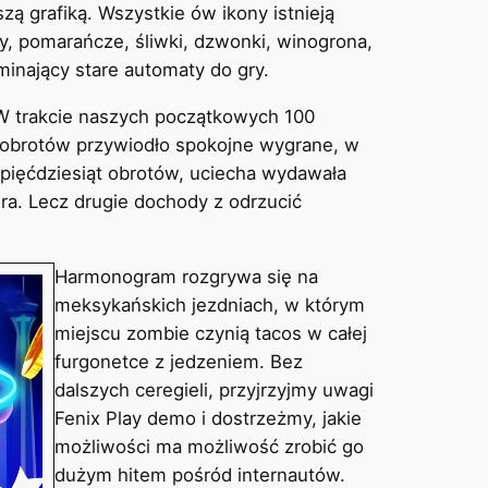
ą grafiką. Wszystkie ów ikony istnieją
y, pomarańcze, śliwki, dzwonki, winogrona,
minający stare automaty do gry.
W trakcie naszych początkowych 100
obrotów przywiodło spokojne wygrane, w
 pięćdziesiąt obrotów, uciecha wydawała
a. Lecz drugie dochody z odrzucić
Harmonogram rozgrywa się na
meksykańskich jezdniach, w którym
miejscu zombie czynią tacos w całej
furgonetce z jedzeniem. Bez
dalszych ceregieli, przyjrzyjmy uwagi
Fenix Play demo i dostrzeżmy, jakie
możliwości ma możliwość zrobić go
dużym hitem pośród internautów.