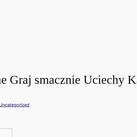
ne Graj smacznie Uciechy 
Uncategorized