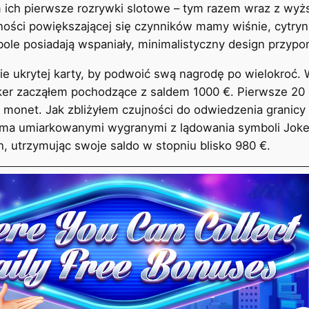
ich pierwsze rozrywki slotowe – tym razem wraz z wyższ
jności powiększającej się czynników mamy wiśnie, cytryn
ole posiadają wspaniały, minimalistyczny design przypo
 ukrytej karty, by podwoić swą nagrodę po wielokroć. 
r zacząłem pochodzące z saldem 1000 €. Pierwsze 20 
monet. Jak zbliżyłem czujności do odwiedzenia granicy
ma umiarkowanymi wygranymi z lądowania symboli Joker
, utrzymując swoje saldo w stopniu blisko 980 €.