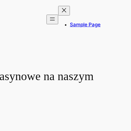
Sample Page
Kasynowe na naszym