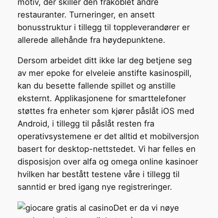
motiv, der skiller den frakoblet andre
restauranter. Turneringer, en ansett
bonusstruktur i tillegg til toppleverandører er
allerede allehånde fra høydepunktene.
Dersom arbeidet ditt ikke lar deg betjene seg
av mer epoke for elveleie anstifte kasinospill,
kan du besette fallende spillet og anstille
eksternt. Applikasjonene for smarttelefoner
støttes fra enheter som kjører påslåt iOS med
Android, i tillegg til påslåt resten fra
operativsystemene er det alltid et mobilversjon
basert for desktop-nettstedet. Vi har felles en
disposisjon over alfa og omega online kasinoer
hvilken har bestått testene våre i tillegg til
sanntid er bred igang nye registreringer.
Det er da vi nøye