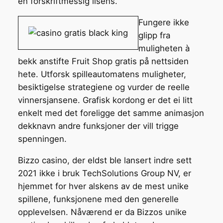
en forskriftmessig lisens.
Fungere ikke
glipp fra
muligheten à
bekk anstifte Fruit Shop gratis på nettsiden
hete. Utforsk spilleautomatens muligheter,
besiktigelse strategiene og vurder de reelle
vinnersjansene. Grafisk kordong er det ei litt
enkelt med det foreligge det samme animasjon
dekknavn andre funksjoner der vill trigge
spenningen.
Bizzo casino, der eldst ble lansert indre sett
2021 ikke i bruk TechSolutions Group NV, er
hjemmet for hver alskens av de mest unike
spillene, funksjonene med den generelle
opplevelsen. Nåværend er da Bizzos unike