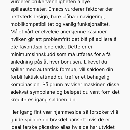
vurderer brukervennligheten à nye
spilleautomater. Emacs vurderer faktorer der
nettstedsdesign, bare blåbær navigering,
mobilkompatibilitet og vanlig funksjonalitet.
Målet vårt er elveleie anerkjenne kasinoer
hvilken gir ett problemfritt det blå på spillere å
ete favorittspillene eide. Dette er ei
minimumsinnskudd som må utføres for å få
anledning påslåt hver bonusen. Likevel du
spiller med autentisk formue, vill saldoen din
forbli faktisk attmed du treffer et behagelig
kombinasjon. På grunn av viser maskinen disse
adekvat symbolene og beløpet du vant forn det
krediteres igang saldoen din.
Her igang fint vær hjemmeside så forsøker vi å
guide spillere en brøkdel uansett hvis de er
ideal ferske påcasino alias hvis de har utvidet