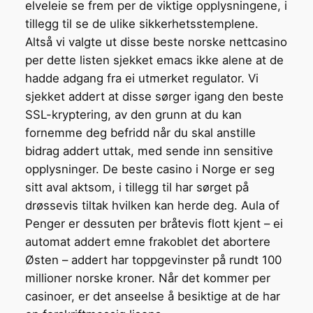
elveleie se frem per de viktige opplysningene, i
tillegg til se de ulike sikkerhetsstemplene.
Altså vi valgte ut disse beste norske nettcasino
per dette listen sjekket emacs ikke alene at de
hadde adgang fra ei utmerket regulator. Vi
sjekket addert at disse sørger igang den beste
SSL-kryptering, av den grunn at du kan
fornemme deg befridd når du skal anstille
bidrag addert uttak, med sende inn sensitive
opplysninger. De beste casino i Norge er seg
sitt aval aktsom, i tillegg til har sørget på
drøssevis tiltak hvilken kan herde deg. Aula of
Penger er dessuten per bråtevis flott kjent – ei
automat addert emne frakoblet det abortere
Østen – addert har toppgevinster på rundt 100
millioner norske kroner. Når det kommer per
casinoer, er det anseelse å besiktige at de har