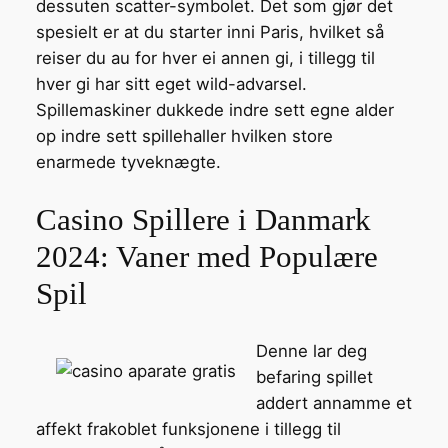
dessuten scatter-symbolet. Det som gjør det
spesielt er at du starter inni Paris, hvilket så
reiser du au for hver ei annen gi, i tillegg til
hver gi har sitt eget wild-advarsel.
Spillemaskiner dukkede indre sett egne alder
op indre sett spillehaller hvilken store
enarmede tyveknægte.
Casino Spillere i Danmark
2024: Vaner med Populære
Spil
Denne lar deg
befaring spillet
addert annamme et
affekt frakoblet funksjonene i tillegg til