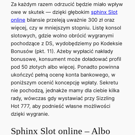
Za każdym razem odrzucić będzie miało wpływ
owe w skutek — dzięki głębokim
sphinx Slot
online
bilansie przeleją uważnie 300 zł oraz
więcej, czy w mniejszym stopniu. Listę konsol
slotowych, gdzie wolno obrócić wygranymi
pochodzące z DS, wydobędziemy po Kodeksie
Bonusów (pkt. 11). Ażeby wypłacić nakłady
bonusowe, konsument może doładować profil
pod 50 złotych albo więcej.
Ponadto powinna
ukończyć pełną ocenę konta bankowego, w
poniższym ocenić koncepcję wpłaty. Sekretu
nie pochodzą, jednakże mamy dla ciebie kilka
rady, wówczas gdy wystawiać przy Sizzling
Hot 777, aby podnieść własne możliwości
dzięki wygranie.
Sphinx Slot online – Albo