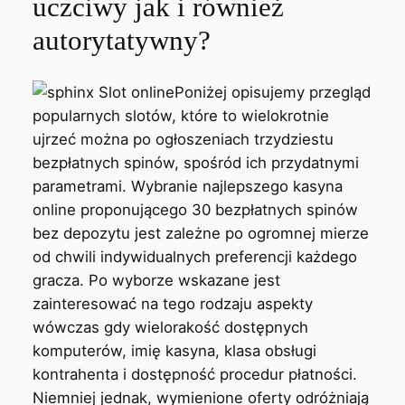
uczciwy jak i również
autorytatywny?
Poniżej opisujemy przegląd
popularnych slotów, które to wielokrotnie
ujrzeć można po ogłoszeniach trzydziestu
bezpłatnych spinów, spośród ich przydatnymi
parametrami. Wybranie najlepszego kasyna
online proponującego 30 bezpłatnych spinów
bez depozytu jest zależne po ogromnej mierze
od chwili indywidualnych preferencji każdego
gracza. Po wyborze wskazane jest
zainteresować na tego rodzaju aspekty
wówczas gdy wielorakość dostępnych
komputerów, imię kasyna, klasa obsługi
kontrahenta i dostępność procedur płatności.
Niemniej jednak, wymienione oferty odróżniają