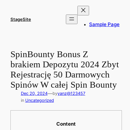
Skip
to
content
StageSite
Sample Page
SpinBounty Bonus Z
brakiem Depozytu 2024 Zbyt
Rejestrację 50 Darmowych
Spinów W całej Spin Bounty
—
Dec 20, 2024
by
yanz@123457
in
Uncategorized
Content