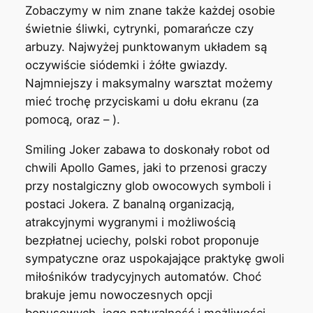
Zobaczymy w nim znane także każdej osobie
świetnie śliwki, cytrynki, pomarańcze czy
arbuzy. Najwyżej punktowanym układem są
oczywiście siódemki i żółte gwiazdy.
Najmniejszy i maksymalny warsztat możemy
mieć trochę przyciskami u dołu ekranu (za
pomocą, oraz – ).
Smiling Joker zabawa to doskonały robot od
chwili Apollo Games, jaki to przenosi graczy
przy nostalgiczny glob owocowych symboli i
postaci Jokera. Z banalną organizacją,
atrakcyjnymi wygranymi i możliwością
bezpłatnej uciechy, polski robot proponuje
sympatyczne oraz uspokajające praktykę gwoli
miłośników tradycyjnych automatów. Choć
brakuje jemu nowoczesnych opcji
bonusowych, jego naturalność i możliwości