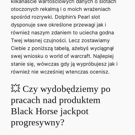
kilkanaście wartościowych danych o slotach
otoczonych rekalmą i o moich wrażeniach
spośród rozrywki. Dolphin’s Pearl slot
dysponuje swe określone przewagi jak i
również naszym zdaniem to uciecha godna
Twej własnej czujności. Lecz zostawiamy
Ciebie z poniższą tabelą, ażebyś wyciągnął
swej wniosku o world of warcraft. Najlepiej
stanie się, wówczas gdy ją wypróbujesz jak i
również nie wcześniej wtenczas ocenisz.
💥 Czy wydobędziemy po
pracach nad produktem
Black Horse jackpot
progresywny?