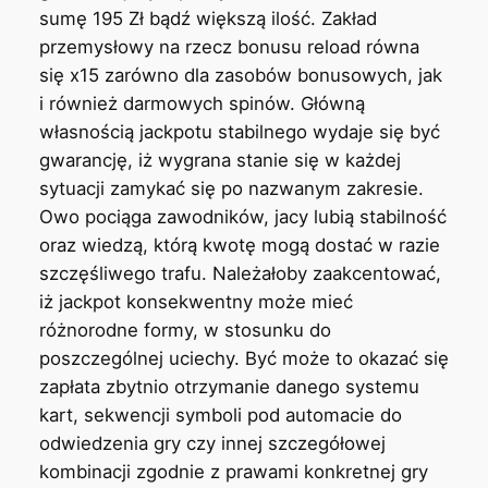
sumę 195 Zł bądź większą ilość. Zakład
przemysłowy na rzecz bonusu reload równa
się x15 zarówno dla zasobów bonusowych, jak
i również darmowych spinów. Główną
własnością jackpotu stabilnego wydaje się być
gwarancję, iż wygrana stanie się w każdej
sytuacji zamykać się po nazwanym zakresie.
Owo pociąga zawodników, jacy lubią stabilność
oraz wiedzą, którą kwotę mogą dostać w razie
szczęśliwego trafu. Należałoby zaakcentować,
iż jackpot konsekwentny może mieć
różnorodne formy, w stosunku do
poszczególnej uciechy. Być może to okazać się
zapłata zbytnio otrzymanie danego systemu
kart, sekwencji symboli pod automacie do
odwiedzenia gry czy innej szczegółowej
kombinacji zgodnie z prawami konkretnej gry