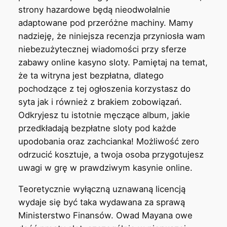
strony hazardowe będą nieodwołalnie
adaptowane pod przeróżne machiny. Mamy
nadzieję, że niniejsza recenzja przyniosła wam
niebezużytecznej wiadomości przy sferze
zabawy online kasyno sloty. Pamiętaj na temat,
że ta witryna jest bezpłatna, dlatego
pochodzące z tej ogłoszenia korzystasz do
syta jak i również z brakiem zobowiązań.
Odkryjesz tu istotnie męczące album, jakie
przedkładają bezpłatne sloty pod każde
upodobania oraz zachcianka! Możliwość zero
odrzucić kosztuje, a twoja osoba przygotujesz
uwagi w grę w prawdziwym kasynie online.
Teoretycznie wyłączną uznawaną licencją
wydaje się być taka wydawana za sprawą
Ministerstwo Finansów. Owad Mayana owe