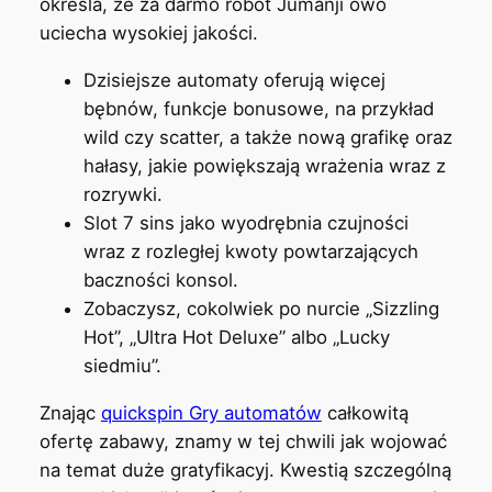
określa, że za darmo robot Jumanji owo
uciecha wysokiej jakości.
Dzisiejsze automaty oferują więcej
bębnów, funkcje bonusowe, na przykład
wild czy scatter, a także nową grafikę oraz
hałasy, jakie powiększają wrażenia wraz z
rozrywki.
Slot 7 sins jako wyodrębnia czujności
wraz z rozległej kwoty powtarzających
baczności konsol.
Zobaczysz, cokolwiek po nurcie „Sizzling
Hot”, „Ultra Hot Deluxe” albo „Lucky
siedmiu”.
Znając
quickspin Gry automatów
całkowitą
ofertę zabawy, znamy w tej chwili jak wojować
na temat duże gratyfikacyj. Kwestią szczególną