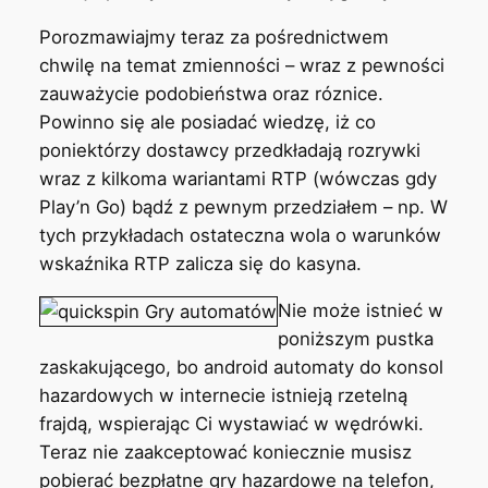
Porozmawiajmy teraz za pośrednictwem
chwilę na temat zmienności – wraz z pewności
zauważycie podobieństwa oraz róznice.
Powinno się ale posiadać wiedzę, iż co
poniektórzy dostawcy przedkładają rozrywki
wraz z kilkoma wariantami RTP (wówczas gdy
Play’n Go) bądź z pewnym przedziałem – np. W
tych przykładach ostateczna wola o warunków
wskaźnika RTP zalicza się do kasyna.
Nie może istnieć w
poniższym pustka
zaskakującego, bo android automaty do konsol
hazardowych w internecie istnieją rzetelną
frajdą, wspierając Ci wystawiać w wędrówki.
Teraz nie zaakceptować koniecznie musisz
pobierać bezpłatne gry hazardowe na telefon,