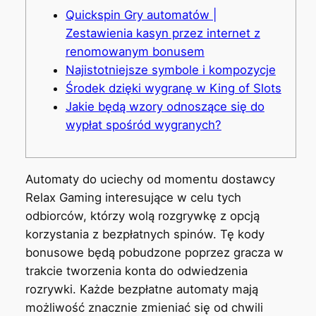
Quickspin Gry automatów |
Zestawienia kasyn przez internet z
renomowanym bonusem
Najistotniejsze symbole i kompozycje
Środek dzięki wygranę w King of Slots
Jakie będą wzory odnoszące się do
wypłat spośród wygranych?
Automaty do uciechy od momentu dostawcy
Relax Gaming interesujące w celu tych
odbiorców, którzy wolą rozgrywkę z opcją
korzystania z bezpłatnych spinów. Tę kody
bonusowe będą pobudzone poprzez gracza w
trakcie tworzenia konta do odwiedzenia
rozrywki.
Każde bezpłatne automaty mają
możliwość znacznie zmieniać się od chwili