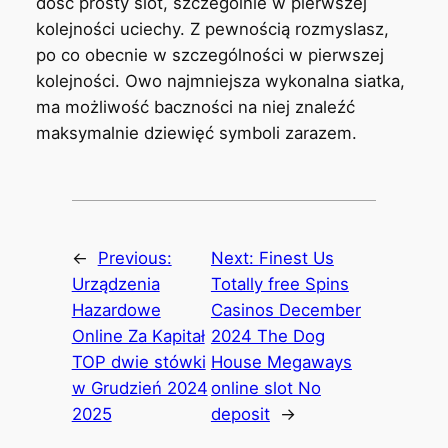
dość prosty slot, szczególnie w pierwszej
kolejności uciechy. Z pewnością rozmyslasz,
po co obecnie w szczególności w pierwszej
kolejności. Owo najmniejsza wykonalna siatka,
ma możliwość baczności na niej znaleźć
maksymalnie dziewięć symboli zarazem.
←
Previous:
Next:
Finest Us
Urządzenia
Totally free Spins
Hazardowe
Casinos December
Online Za Kapitał
2024 The Dog
TOP dwie stówki
House Megaways
w Grudzień 2024
online slot No
2025
deposit
→