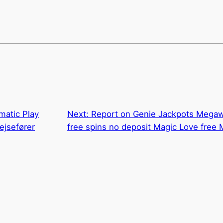
gmatic Play
Next:
Report on Genie Jackpots Megawa
ejsefører
free spins no deposit Magic Love free