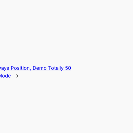
ys Position, Demo Totally 50
 Mode
→