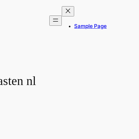
Sample Page
sten nl