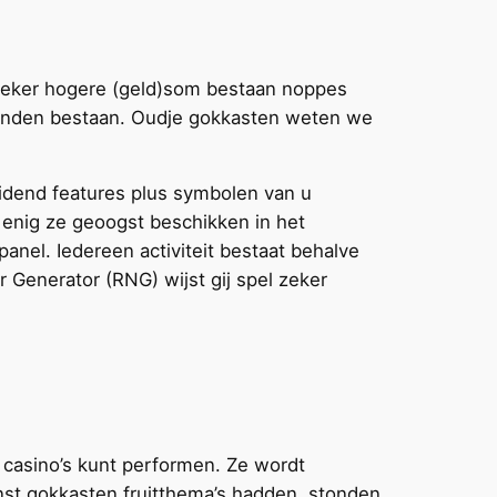
Zeker hogere (geld)som bestaan noppes
onden bestaan. Oudje gokkasten weten we
eidend features plus symbolen van u
enig ze geoogst beschikken in het
panel. Iedereen activiteit bestaat behalve
r Generator (RNG) wijst gij spel zeker
 casino’s kunt performen. Ze wordt
nst gokkasten fruitthema’s hadden, stonden