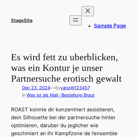
Skip
to
content
StageSite
Sample Page
Es wird fett zu uberblicken,
was ein Kontur je unser
Partnersuche erotisch gewalt
—
Dec 23, 2024
by
yanz@123457
in
Was ist als Mail -Bestellung Braut
ROAST konnte dir konzentriert assistieren,
dein Silhouette bei der partnersuche hinter
optimieren, daruber du jeglicher wie
geschmiert an ihr Kampfzone de l’ensemble