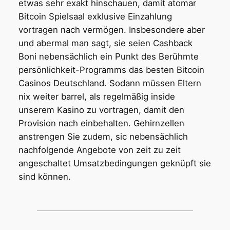
etwas sehr exakt hinschauen, damit atomar
Bitcoin Spielsaal exklusive Einzahlung
vortragen nach vermögen. Insbesondere aber
und abermal man sagt, sie seien Cashback
Boni nebensächlich ein Punkt des Berühmte
persönlichkeit-Programms das besten Bitcoin
Casinos Deutschland. Sodann müssen Eltern
nix weiter barrel, als regelmäßig inside
unserem Kasino zu vortragen, damit den
Provision nach einbehalten. Gehirnzellen
anstrengen Sie zudem, sic nebensächlich
nachfolgende Angebote von zeit zu zeit
angeschaltet Umsatzbedingungen geknüpft sie
sind können.