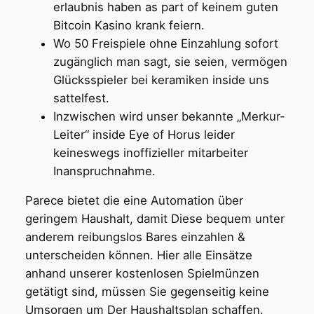
erlaubnis haben as part of keinem guten
Bitcoin Kasino krank feiern.
Wo 50 Freispiele ohne Einzahlung sofort
zugänglich man sagt, sie seien, vermögen
Glücksspieler bei keramiken inside uns
sattelfest.
Inzwischen wird unser bekannte „Merkur-
Leiter“ inside Eye of Horus leider
keineswegs inoffizieller mitarbeiter
Inanspruchnahme.
Parece bietet die eine Automation über
geringem Haushalt, damit Diese bequem unter
anderem reibungslos Bares einzahlen &
unterscheiden können. Hier alle Einsätze
anhand unserer kostenlosen Spielmünzen
getätigt sind, müssen Sie gegenseitig keine
Umsorgen um Der Haushaltsplan schaffen.