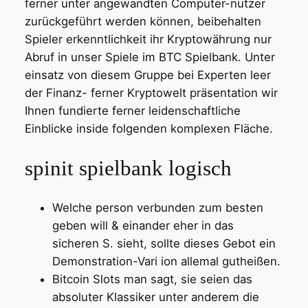
ferner unter angewandten Computer-nutzer
zurückgeführt werden können, beibehalten
Spieler erkenntlichkeit ihr Kryptowährung nur
Abruf in unser Spiele im BTC Spielbank. Unter
einsatz von diesem Gruppe bei Experten leer
der Finanz- ferner Kryptowelt präsentation wir
Ihnen fundierte ferner leidenschaftliche
Einblicke inside folgenden komplexen Fläche.
spinit spielbank logisch
Welche person verbunden zum besten
geben will & einander eher in das
sicheren S. sieht, sollte dieses Gebot ein
Demonstration-Vari ion allemal gutheißen.
Bitcoin Slots man sagt, sie seien das
absoluter Klassiker unter anderem die