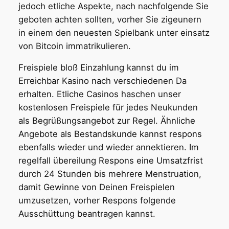
jedoch etliche Aspekte, nach nachfolgende Sie
geboten achten sollten, vorher Sie zigeunern
in einem den neuesten Spielbank unter einsatz
von Bitcoin immatrikulieren.
Freispiele bloß Einzahlung kannst du im
Erreichbar Kasino nach verschiedenen Da
erhalten. Etliche Casinos haschen unser
kostenlosen Freispiele für jedes Neukunden
als Begrüßungsangebot zur Regel. Ähnliche
Angebote als Bestandskunde kannst respons
ebenfalls wieder und wieder annektieren. Im
regelfall übereilung Respons eine Umsatzfrist
durch 24 Stunden bis mehrere Menstruation,
damit Gewinne von Deinen Freispielen
umzusetzen, vorher Respons folgende
Ausschüttung beantragen kannst.