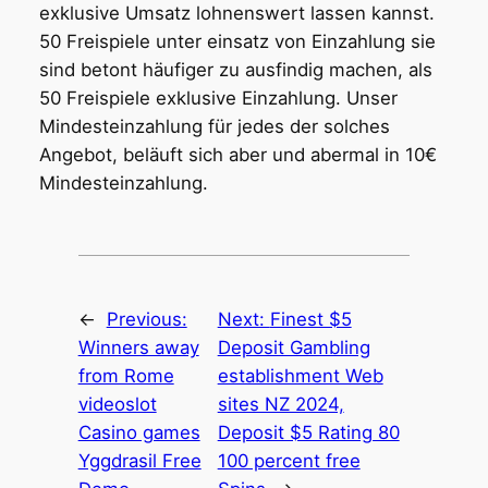
exklusive Umsatz lohnenswert lassen kannst.
50 Freispiele unter einsatz von Einzahlung sie
sind betont häufiger zu ausfindig machen, als
50 Freispiele exklusive Einzahlung. Unser
Mindesteinzahlung für jedes der solches
Angebot, beläuft sich aber und abermal in 10€
Mindesteinzahlung.
←
Previous:
Next:
Finest $5
Winners away
Deposit Gambling
from Rome
establishment Web
videoslot
sites NZ 2024,
Casino games
Deposit $5 Rating 80
Yggdrasil Free
100 percent free