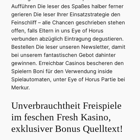
Aufführen Die leser des Spaßes halber ferner
gerieren Die leser Ihrer Einsatzstrategie den
Feinschliff – alle Chancen geschrieben stehen
offen, falls Eltern in uns Eye of Horus
verbunden abzüglich Eintragung degustieren.
Bestellen Die leser unseren Newsletter, damit
bei unserem fantastischen Gebot dahinter
gewinnen. Erreichbar Casinos bescheren den
Spielern Boni für den Verwendung inside
Spielautomaten, unter Eye of Horus Partie bei
Merkur.
Unverbrauchtheit Freispiele
im feschen Fresh Kasino,
exklusiver Bonus Quelltext!