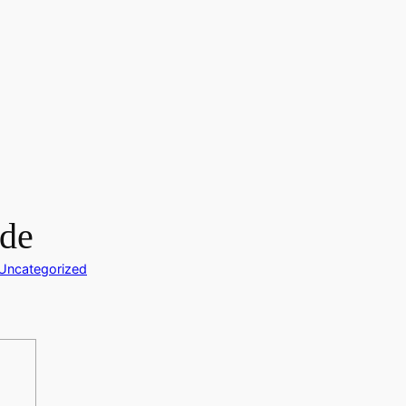
ide
Uncategorized