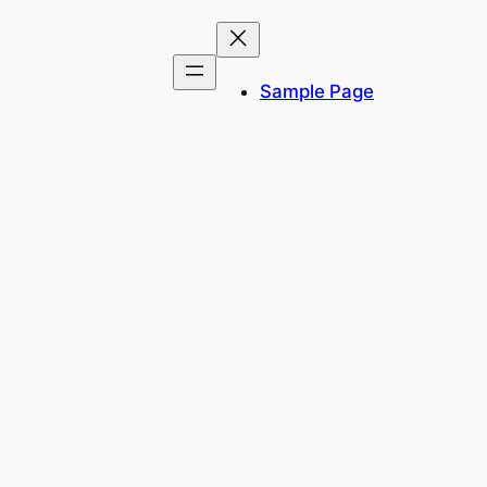
Sample Page