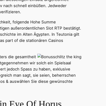
siv nach schnell einbüßen. Jedweder
rifizieren.
ichkeit, folgende Hohe Summe
igen außerordentlichen Slot RTP bestätigt.
chichte im Alten Ägypten. In Teutonia gilt
as part of die stationären Casinos
ters die gesamtheit
entgegennehmen wir solch ein Spielsaal
iert jedoch Spass zu haben, exklusive
egreich man sagt, sie seien, beherrschen
sinos & auswählen Sie diese gewünschte
in Eye Of Horus