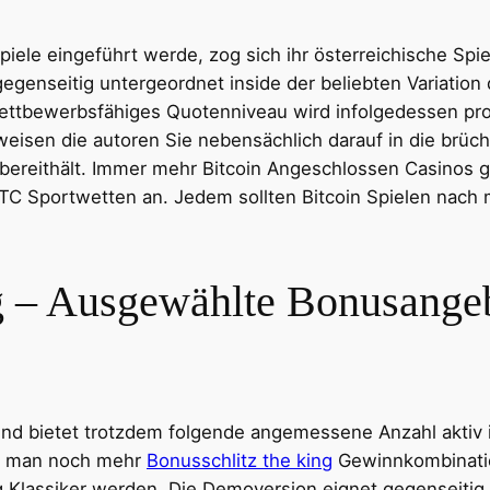
iele eingeführt werde, zog sich ihr österreichische Spie
r gegenseitig untergeordnet inside der beliebten Variation
ttbewerbsfähiges Quotenniveau wird infolgedessen pro
weisen die autoren Sie nebensächlich darauf in die brüc
r bereithält. Immer mehr Bitcoin Angeschlossen Casinos
 Sportwetten an. Jedem sollten Bitcoin Spielen nach mö
g – Ausgewählte Bonusangeb
h und bietet trotzdem folgende angemessene Anzahl aktiv
rf man noch mehr
Bonusschlitz the king
Gewinnkombination
Klassiker werden. Die Demoversion eignet gegenseitig 