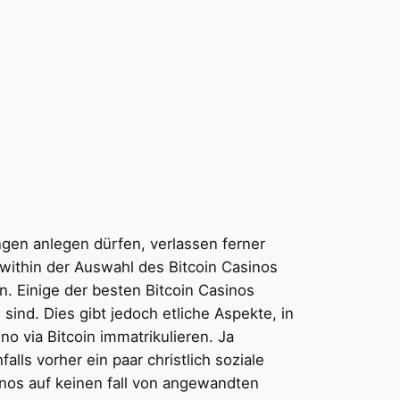
en anlegen dürfen, verlassen ferner
ithin der Auswahl des Bitcoin Casinos
n. Einige der besten Bitcoin Casinos
n sind.
Dies gibt jedoch etliche Aspekte, in
o via Bitcoin immatrikulieren. Ja
lls vorher ein paar christlich soziale
inos auf keinen fall von angewandten