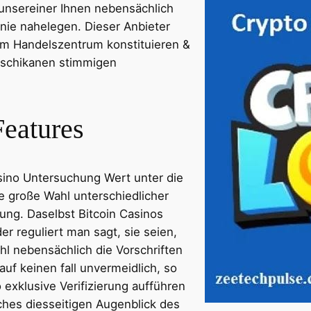
unsereiner Ihnen nebensächlich
nie nahelegen. Dieser Anbieter
nem Handelszentrum konstituieren &
n schikanen stimmigen
Features
sino Untersuchung Wert unter die
e große Wahl unterschiedlicher
ung. Daselbst Bitcoin Casinos
er reguliert man sagt, sie seien,
hl nebensächlich die Vorschriften
auf keinen fall unvermeidlich, so
o exklusive Verifizierung aufführen
lches diesseitigen Augenblick des