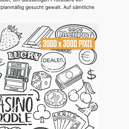
planmäßig gesucht gewalt. Auf sämtliche