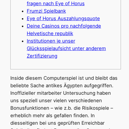
fragen nach Eye of Horus
Frumzi Spielbank
Eye of Horus Auszahlungsquote
Deine Casinos pro nachfolgende
Helvetische republik
Institutionen je unser
Glücksspielaufsicht unter anderem
Zertifizierung
Inside diesem Computerspiel ist und bleibt das
beliebte Sache antikes Ägypten aufgegriffen.
Inoffizieller mitarbeiter Untersuchung haben
uns speziell unser vielen verschiedenen
Bonusfunktionen – wie z.b. die Risikospiele –
erheblich mehr als gefallen finden. In
diesseitigen bei uns geprüften Erreichbar