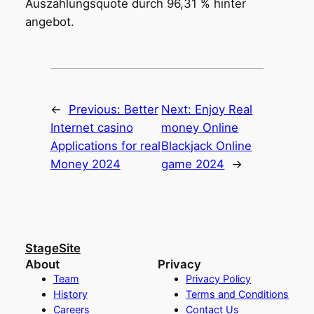
Auszahlungsquote durch 96,31 % hinter
angebot.
←
Previous:
Better
Next:
Enjoy Real
Internet casino
money Online
Applications for real
Blackjack Online
Money 2024
game 2024
→
StageSite
About
Privacy
Team
Privacy Policy
History
Terms and Conditions
Careers
Contact Us