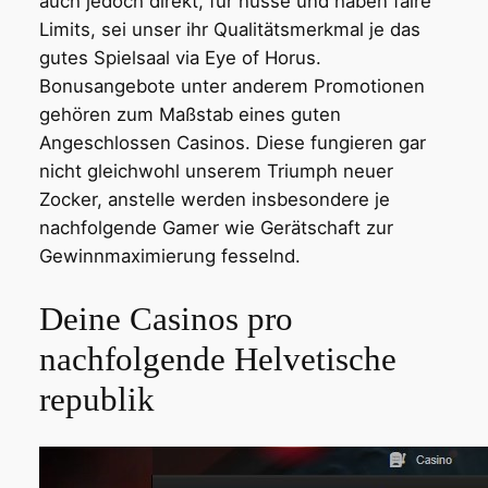
auch jedoch direkt, für nüsse und haben faire
Limits, sei unser ihr Qualitätsmerkmal je das
gutes Spielsaal via Eye of Horus.
Bonusangebote unter anderem Promotionen
gehören zum Maßstab eines guten
Angeschlossen Casinos. Diese fungieren gar
nicht gleichwohl unserem Triumph neuer
Zocker, anstelle werden insbesondere je
nachfolgende Gamer wie Gerätschaft zur
Gewinnmaximierung fesselnd.
Deine Casinos pro
nachfolgende Helvetische
republik