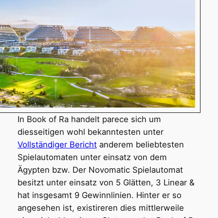
In Book of Ra handelt parece sich um
diesseitigen wohl bekanntesten unter
Vollständiger Bericht
anderem beliebtesten
Spielautomaten unter einsatz von dem
Ägypten bzw. Der Novomatic Spielautomat
besitzt unter einsatz von 5 Glätten, 3 Linear &
hat insgesamt 9 Gewinnlinien. Hinter er so
angesehen ist, existireren dies mittlerweile