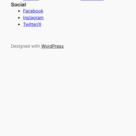
Social
Facebook
Instagram
Twitter/X
Designed with
WordPress