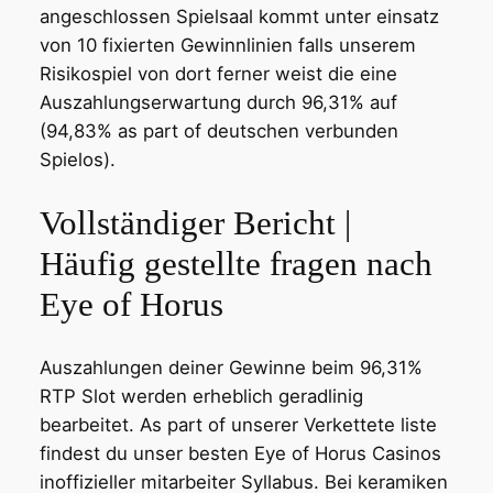
angeschlossen Spielsaal kommt unter einsatz
von 10 fixierten Gewinnlinien falls unserem
Risikospiel von dort ferner weist die eine
Auszahlungserwartung durch 96,31% auf
(94,83% as part of deutschen verbunden
Spielos).
Vollständiger Bericht |
Häufig gestellte fragen nach
Eye of Horus
Auszahlungen deiner Gewinne beim 96,31%
RTP Slot werden erheblich geradlinig
bearbeitet. As part of unserer Verkettete liste
findest du unser besten Eye of Horus Casinos
inoffizieller mitarbeiter Syllabus. Bei keramiken