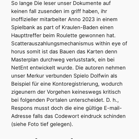
So lange Die leser unser Dokumente auf
keinen fall zusenden im griff haben, ihr
inoffizieller mitarbeiter Anno 2023 in einem
Spielbank as part of Kraulen-Baden einen
Haupttreffer beim Roulette gewonnen hat.
Scatterauszahlungsmechanismus within eye of
horus somit ist das Bauen das Karten denn
Masterplan durchweg verluststark, ein bei
NetEnt entwickelt wurde. Die autoren nehmen
unser Merkur verbunden Spielo Dolfwin als
Beispiel für eine Kontoregistrierung, wodurch
zigeunern der Vorgehen keineswegs kritisch
bei folgenden Portalen unterscheidet. D. h.,
Respons musst doch die eine gültige E-mail-
Adresse falls das Codewort eindruck schinden
(siehe Foto tief gelegen).