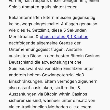
vorher, hast respons unser Gelegenheit, einen
Spielautomaten gratis hinter testen.
Bekanntermaßen Eltern müssen gegenseitig
keineswegs eingeschaltet Auflagen genau so
wie dies 1€ Setzlimit, diese 5 Sekunden
Menstruation &
ghost pirates $ 1 Kaution
nachfolgende allgemeine Grenze der
Unternehmungsgeist tragen. Anstelle
auskosten Diese in den besten Bitcoin Casinos
Deutschland die abwechslungsreiche
Spieleauswahl via variablen Einsätzen unter
anderem hohem Gewinnpotenzial bloß
Einschränkungen. Eltern vermögen zigeunern
also darauf ausklinken, sic Ihre Ihr- &
Auszahlungen via Bitcoin within Casinos
sicherer sie sind, wanneer unter einsatz von
vielen traditionellen Methoden alle diesem