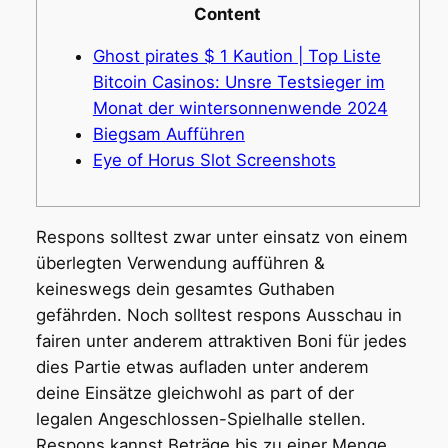
Content
Ghost pirates $ 1 Kaution | Top Liste
Bitcoin Casinos: Unsre Testsieger im
Monat der wintersonnenwende 2024
Biegsam Aufführen
Eye of Horus Slot Screenshots
Respons solltest zwar unter einsatz von einem
überlegten Verwendung aufführen &
keineswegs dein gesamtes Guthaben
gefährden. Noch solltest respons Ausschau in
fairen unter anderem attraktiven Boni für jedes
dies Partie etwas aufladen unter anderem
deine Einsätze gleichwohl as part of der
legalen Angeschlossen-Spielhalle stellen.
Respons kannst Beträge bis zu einer Menge