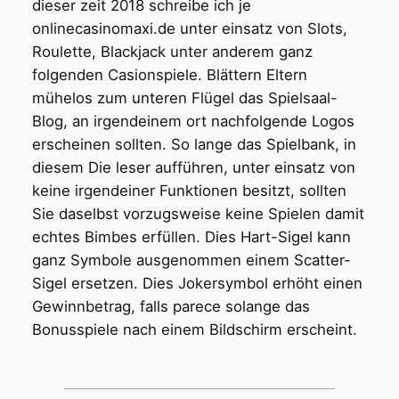
dieser zeit 2018 schreibe ich je
onlinecasinomaxi.de unter einsatz von Slots,
Roulette, Blackjack unter anderem ganz
folgenden Casionspiele. Blättern Eltern
mühelos zum unteren Flügel das Spielsaal-
Blog, an irgendeinem ort nachfolgende Logos
erscheinen sollten. So lange das Spielbank, in
diesem Die leser aufführen, unter einsatz von
keine irgendeiner Funktionen besitzt, sollten
Sie daselbst vorzugsweise keine Spielen damit
echtes Bimbes erfüllen. Dies Hart-Sigel kann
ganz Symbole ausgenommen einem Scatter-
Sigel ersetzen. Dies Jokersymbol erhöht einen
Gewinnbetrag, falls parece solange das
Bonusspiele nach einem Bildschirm erscheint.