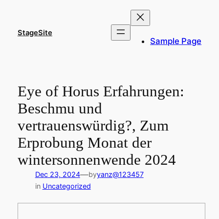
Skip
to
content
StageSite
Sample Page
Eye of Horus Erfahrungen:
Beschmu und
vertrauenswürdig?, Zum
Erprobung Monat der
wintersonnenwende 2024
—
Dec 23, 2024
by
yanz@123457
in
Uncategorized