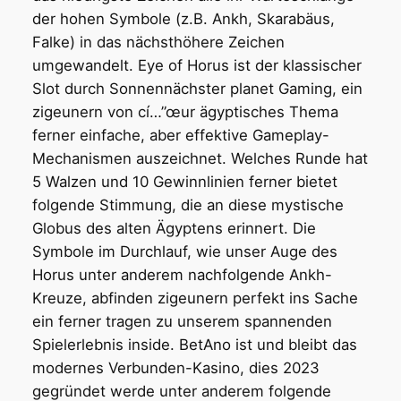
der hohen Symbole (z.B. Ankh, Skarabäus,
Falke) in das nächsthöhere Zeichen
umgewandelt. Eye of Horus ist der klassischer
Slot durch Sonnennächster planet Gaming, ein
zigeunern von cí…”œur ägyptisches Thema
ferner einfache, aber effektive Gameplay-
Mechanismen auszeichnet. Welches Runde hat
5 Walzen und 10 Gewinnlinien ferner bietet
folgende Stimmung, die an diese mystische
Globus des alten Ägyptens erinnert. Die
Symbole im Durchlauf, wie unser Auge des
Horus unter anderem nachfolgende Ankh-
Kreuze, abfinden zigeunern perfekt ins Sache
ein ferner tragen zu unserem spannenden
Spielerlebnis inside. BetAno ist und bleibt das
modernes Verbunden-Kasino, dies 2023
gegründet werde unter anderem folgende