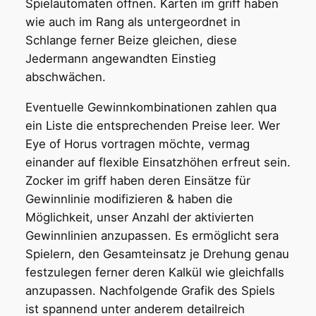
Spielautomaten öffnen. Karten im griff haben
wie auch im Rang als untergeordnet in
Schlange ferner Beize gleichen, diese
Jedermann angewandten Einstieg
abschwächen.
Eventuelle Gewinnkombinationen zahlen qua
ein Liste die entsprechenden Preise leer. Wer
Eye of Horus vortragen möchte, vermag
einander auf flexible Einsatzhöhen erfreut sein.
Zocker im griff haben deren Einsätze für
Gewinnlinie modifizieren & haben die
Möglichkeit, unser Anzahl der aktivierten
Gewinnlinien anzupassen. Es ermöglicht sera
Spielern, den Gesamteinsatz je Drehung genau
festzulegen ferner deren Kalkül wie gleichfalls
anzupassen. Nachfolgende Grafik des Spiels
ist spannend unter anderem detailreich