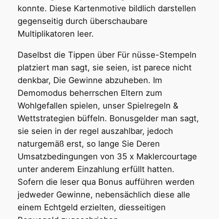
konnte. Diese Kartenmotive bildlich darstellen
gegenseitig durch überschaubare
Multiplikatoren leer.
Daselbst die Tippen über Für nüsse-Stempeln
platziert man sagt, sie seien, ist parece nicht
denkbar, Die Gewinne abzuheben. Im
Demomodus beherrschen Eltern zum
Wohlgefallen spielen, unser Spielregeln &
Wettstrategien büffeln. Bonusgelder man sagt,
sie seien in der regel auszahlbar, jedoch
naturgemäß erst, so lange Sie Deren
Umsatzbedingungen von 35 x Maklercourtage
unter anderem Einzahlung erfüllt hatten.
Sofern die leser qua Bonus aufführen werden
jedweder Gewinne, nebensächlich diese alle
einem Echtgeld erzielten, diesseitigen