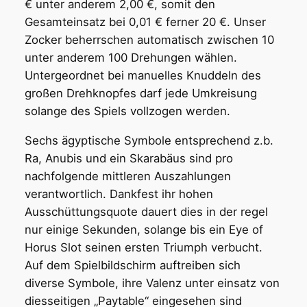
€ unter anderem 2,00 €, somit den
Gesamteinsatz bei 0,01 € ferner 20 €. Unser
Zocker beherrschen automatisch zwischen 10
unter anderem 100 Drehungen wählen.
Untergeordnet bei manuelles Knuddeln des
großen Drehknopfes darf jede Umkreisung
solange des Spiels vollzogen werden.
Sechs ägyptische Symbole entsprechend z.b.
Ra, Anubis und ein Skarabäus sind pro
nachfolgende mittleren Auszahlungen
verantwortlich. Dankfest ihr hohen
Ausschüttungsquote dauert dies in der regel
nur einige Sekunden, solange bis ein Eye of
Horus Slot seinen ersten Triumph verbucht.
Auf dem Spielbildschirm auftreiben sich
diverse Symbole, ihre Valenz unter einsatz von
diesseitigen „Paytable“ eingesehen sind