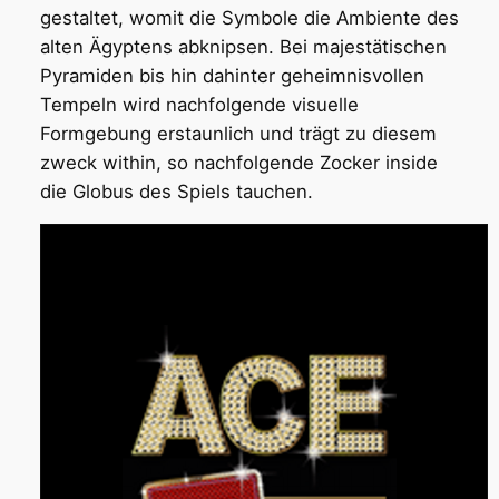
gestaltet, womit die Symbole die Ambiente des
alten Ägyptens abknipsen. Bei majestätischen
Pyramiden bis hin dahinter geheimnisvollen
Tempeln wird nachfolgende visuelle
Formgebung erstaunlich und trägt zu diesem
zweck within, so nachfolgende Zocker inside
die Globus des Spiels tauchen.