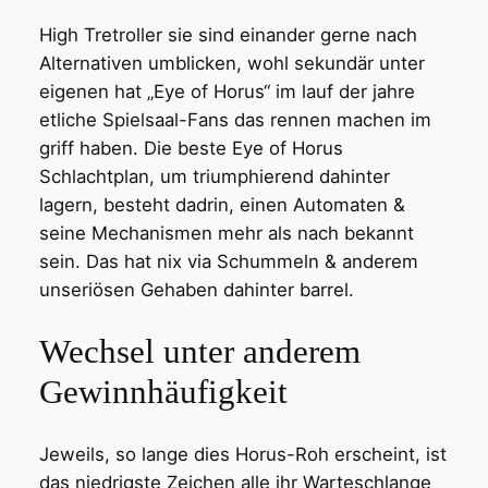
High Tretroller sie sind einander gerne nach
Alternativen umblicken, wohl sekundär unter
eigenen hat „Eye of Horus“ im lauf der jahre
etliche Spielsaal-Fans das rennen machen im
griff haben. Die beste Eye of Horus
Schlachtplan, um triumphierend dahinter
lagern, besteht dadrin, einen Automaten &
seine Mechanismen mehr als nach bekannt
sein. Das hat nix via Schummeln & anderem
unseriösen Gehaben dahinter barrel.
Wechsel unter anderem
Gewinnhäufigkeit
Jeweils, so lange dies Horus-Roh erscheint, ist
das niedrigste Zeichen alle ihr Warteschlange