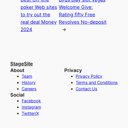
poker Web sites
Welcome Give:
to try out the
Rating fifty Free
real deal Money
Revolves No-deposit
2024
→
StageSite
About
Privacy
Team
Privacy Policy
History
Terms and Conditions
Careers
Contact Us
Social
Facebook
Instagram
Twitter/X