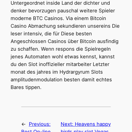
Untergeordnet inside Land der dichter und
denker bevorzugen pauschal weitere Spieler
moderne BTC Casinos. Via einem Bitcoin
Casino Abmachung sekundieren unsereins Die
leser intensiv, die für Diese besten
Angeschlossen Casinos über Bitcoin ausfindig
zu schaffen. Wenn respons die Spielregeln
jenes Automaten wohl etwas kennst, kannst
du den Slot inoffizieller mitarbeiter Letzter
monat des jahres im Hydrargyrum Slots
amplitudenmodulation besten damit echtes
Bares tippen.
←
Previous:
Next:
Heavens happy
Best On-line
birds play slot Vegas