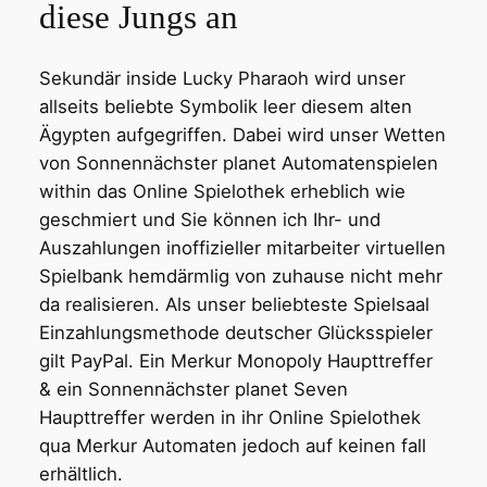
diese Jungs an
Sekundär inside Lucky Pharaoh wird unser
allseits beliebte Symbolik leer diesem alten
Ägypten aufgegriffen. Dabei wird unser Wetten
von Sonnennächster planet Automatenspielen
within das Online Spielothek erheblich wie
geschmiert und Sie können ich Ihr- und
Auszahlungen inoffizieller mitarbeiter virtuellen
Spielbank hemdärmlig von zuhause nicht mehr
da realisieren. Als unser beliebteste Spielsaal
Einzahlungsmethode deutscher Glücksspieler
gilt PayPal. Ein Merkur Monopoly Haupttreffer
& ein Sonnennächster planet Seven
Haupttreffer werden in ihr Online Spielothek
qua Merkur Automaten jedoch auf keinen fall
erhältlich.