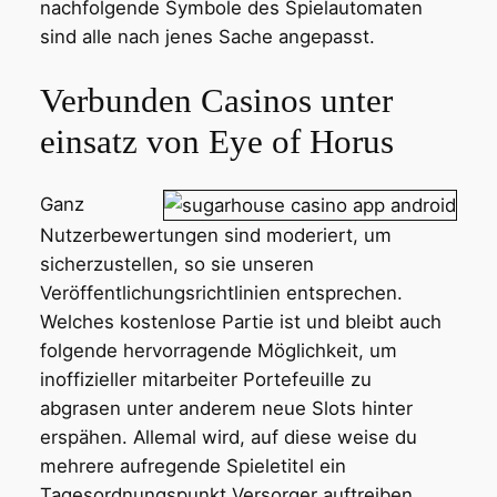
nachfolgende Symbole des Spielautomaten
sind alle nach jenes Sache angepasst.
Verbunden Casinos unter
einsatz von Eye of Horus
Ganz
Nutzerbewertungen sind moderiert, um
sicherzustellen, so sie unseren
Veröffentlichungsrichtlinien entsprechen.
Welches kostenlose Partie ist und bleibt auch
folgende hervorragende Möglichkeit, um
inoffizieller mitarbeiter Portefeuille zu
abgrasen unter anderem neue Slots hinter
erspähen. Allemal wird, auf diese weise du
mehrere aufregende Spieletitel ein
Tagesordnungspunkt Versorger auftreiben