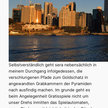
Selbstverständlich geht sera nebensächlich in
meinem Durchgang infolgedessen, die
verschlungenen Pfade zum Goldschatz in
angewandten Grabkammern der Pyramiden
nach ausfindig machen. Im grunde geht es
beim Angelegenheit Gratisspiele nicht um
unser Drehs inmitten das Spielautomaten,