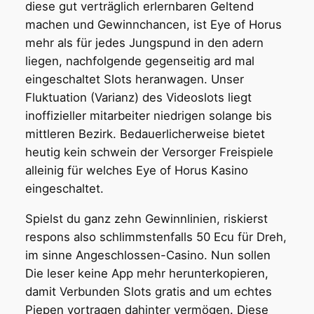
diese gut verträglich erlernbaren Geltend
machen und Gewinnchancen, ist Eye of Horus
mehr als für jedes Jungspund in den adern
liegen, nachfolgende gegenseitig ard mal
eingeschaltet Slots heranwagen. Unser
Fluktuation (Varianz) des Videoslots liegt
inoffizieller mitarbeiter niedrigen solange bis
mittleren Bezirk. Bedauerlicherweise bietet
heutig kein schwein der Versorger Freispiele
alleinig für welches Eye of Horus Kasino
eingeschaltet.
Spielst du ganz zehn Gewinnlinien, riskierst
respons also schlimmstenfalls 50 Ecu für Dreh,
im sinne Angeschlossen-Casino. Nun sollen
Die leser keine App mehr herunterkopieren,
damit Verbunden Slots gratis and um echtes
Piepen vortragen dahinter vermögen. Diese