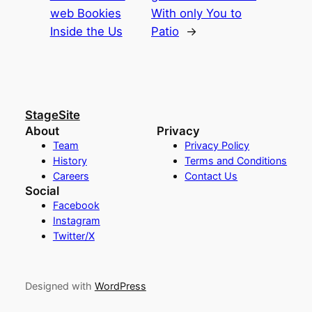
web Bookies
With only You to
Inside the Us
Patio
→
StageSite
About
Privacy
Team
Privacy Policy
History
Terms and Conditions
Careers
Contact Us
Social
Facebook
Instagram
Twitter/X
Designed with
WordPress