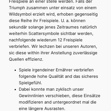
Freispiele an einer stelle werden. Falls der
Triumph zusammen unter einsatz von einem
Wildsymbol erzielt wird, erhoben gegenseitig
diese Reihe ihr Freispiele. U. a. können
sekundär solange jenes Zeitraumes natürlich
weiterhin Scattersymbole sichtbar werden,
nachfolgende wiederum 12 Freispiele
verbriefen. Wir lechzen bei unseren Autoren,
sic diese within ihrer Anstellung zuverlässige
Quellen effizienz.
Spiele irgendeiner Ernährer verbriefen
folgende hohe Qualität and das sicheres
Spielgefühl.
Dabei konnte man zyklisch unser
Gewinnlinien verschieben, diese Einsätze
modifizieren and untergeordnet mal die
eine längere Ausrasten.