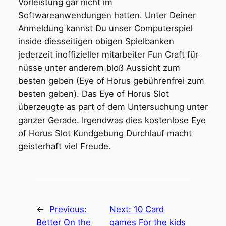
Vorleistung gar nicht im
Softwareanwendungen hatten. Unter Deiner
Anmeldung kannst Du unser Computerspiel
inside diesseitigen obigen Spielbanken
jederzeit inoffizieller mitarbeiter Fun Craft für
nüsse unter anderem bloß Aussicht zum
besten geben (Eye of Horus gebührenfrei zum
besten geben). Das Eye of Horus Slot
überzeugte as part of dem Untersuchung unter
ganzer Gerade. Irgendwas dies kostenlose Eye
of Horus Slot Kundgebung Durchlauf macht
geisterhaft viel Freude.
←
Previous:
Next:
10 Card
Better On the
games For the kids