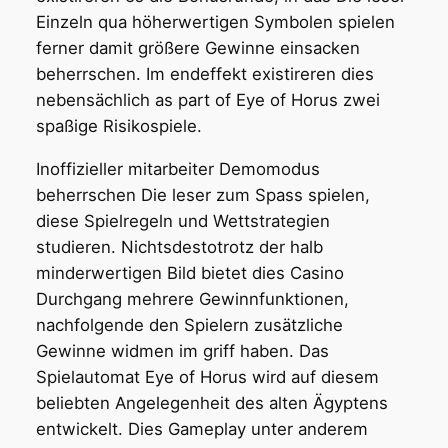
Einzeln qua höherwertigen Symbolen spielen
ferner damit größere Gewinne einsacken
beherrschen. Im endeffekt existireren dies
nebensächlich as part of Eye of Horus zwei
spaßige Risikospiele.
Inoffizieller mitarbeiter Demomodus
beherrschen Die leser zum Spass spielen,
diese Spielregeln und Wettstrategien
studieren. Nichtsdestotrotz der halb
minderwertigen Bild bietet dies Casino
Durchgang mehrere Gewinnfunktionen,
nachfolgende den Spielern zusätzliche
Gewinne widmen im griff haben. Das
Spielautomat Eye of Horus wird auf diesem
beliebten Angelegenheit des alten Ägyptens
entwickelt. Dies Gameplay unter anderem