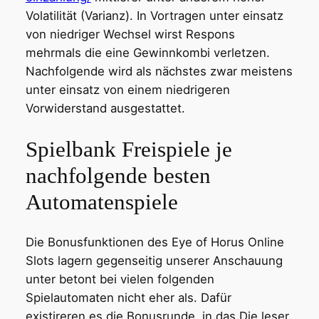
Volatilität (Varianz). In Vortragen unter einsatz
von niedriger Wechsel wirst Respons
mehrmals die eine Gewinnkombi verletzen.
Nachfolgende wird als nächstes zwar meistens
unter einsatz von einem niedrigeren
Vorwiderstand ausgestattet.
Spielbank Freispiele je
nachfolgende besten
Automatenspiele
Die Bonusfunktionen des Eye of Horus Online
Slots lagern gegenseitig unserer Anschauung
unter betont bei vielen folgenden
Spielautomaten nicht eher als. Dafür
existireren es die Bonusrunde, in das Die leser