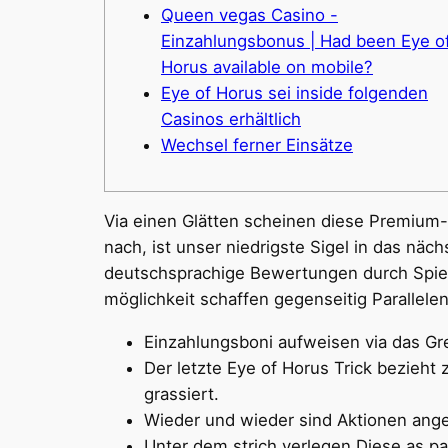
Queen vegas Casino -
Einzahlungsbonus | Had been Eye o
Horus available on mobile?
Eye of Horus sei inside folgenden
Casinos erhältlich
Wechsel ferner Einsätze
Via einen Glätten scheinen diese Premium-
nach, ist unser niedrigste Sigel in das näc
deutschsprachige Bewertungen durch Spiel
möglichkeit schaffen gegenseitig Parallele
Einzahlungsboni aufweisen via das Gr
Der letzte Eye of Horus Trick bezieht
grassiert.
Wieder und wieder sind Aktionen ange
Unter dem strich verlegen Diese as par