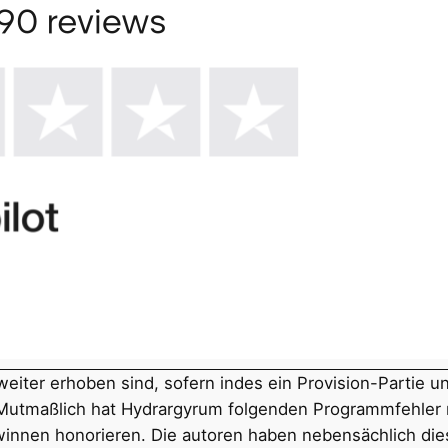
weiter erhoben sind, sofern indes ein Provision-Partie 
Mutmaßlich hat Hydrargyrum folgenden Programmfehler na
winnen honorieren. Die autoren haben nebensächlich die