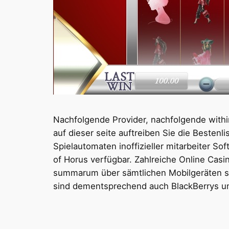
Nachfolgende Provider, nachfolgende within
auf dieser seite auftreiben Sie die Besten
Spielautomaten inoffizieller mitarbeiter S
of Horus verfügbar. Zahlreiche Online Casi
summarum über sämtlichen Mobilgeräten sc
sind dementsprechend auch BlackBerrys u