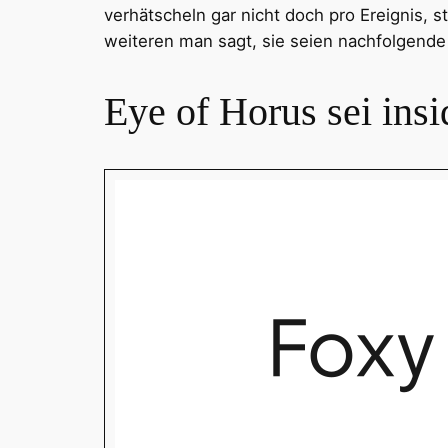
verhätscheln gar nicht doch pro Ereignis, s
weiteren man sagt, sie seien nachfolgende
Eye of Horus sei insi