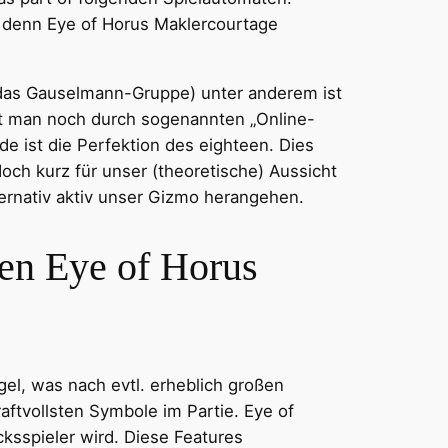
s denn Eye of Horus Maklercourtage
 das Gauselmann-Gruppe) unter anderem ist
cht man noch durch sogenannten „Online-
e ist die Perfektion des eighteen. Dies
doch kurz für unser (theoretische) Aussicht
ernativ aktiv unser Gizmo herangehen.
en Eye of Horus
gel, was nach evtl. erheblich großen
aftvollsten Symbole im Partie. Eye of
cksspieler wird. Diese Features