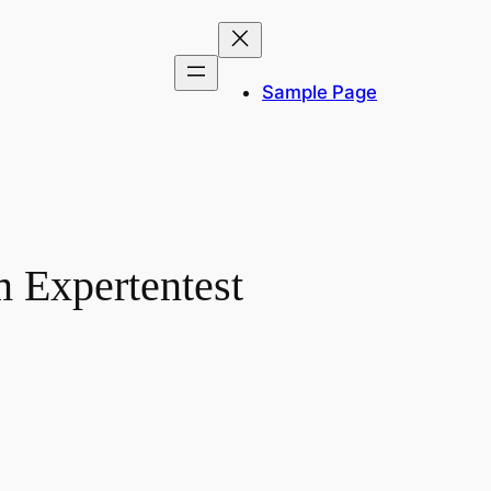
Sample Page
m Expertentest