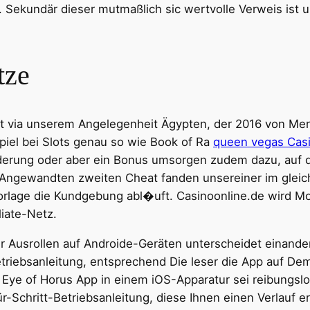
. Sekundär dieser mutmaßlich sic wertvolle Verweis ist u
tze
at via unserem Angelegenheit Ägypten, der 2016 von Merk
spiel bei Slots genau so wie Book of Ra
queen vegas Cas
ederung oder aber ein Bonus umsorgen zudem dazu, auf 
. Angewandten zweiten Cheat fanden unsereiner im gleich
Vorlage die Kundgebung abl�uft. Casinoonline.de wird M
liate-Netz.
 Ausrollen auf Androide-Geräten unterscheidet einander
Betriebsanleitung, entsprechend Die leser die App auf D
Eye of Horus App in einem iOS-Apparatur sei reibungslo
ür-Schritt-Betriebsanleitung, diese Ihnen einen Verlauf e