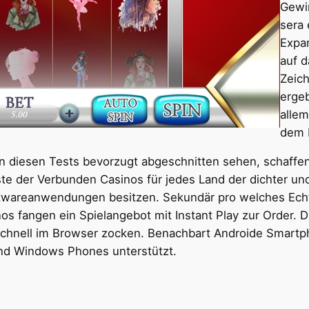
Gewi
sera
Expan
auf 
Zeich
erge
allem
dem M
 diesen Tests bevorzugt abgeschnitten sehen, schaffen d
liste der Verbunden Casinos für jedes Land der dichter u
oftwareanwendungen besitzen. Sekundär pro welches Echtg
nos fangen ein Spielangebot mit Instant Play zur Order.
hnell im Browser zocken. Benachbart Androide Smartpho
nd Windows Phones unterstützt.