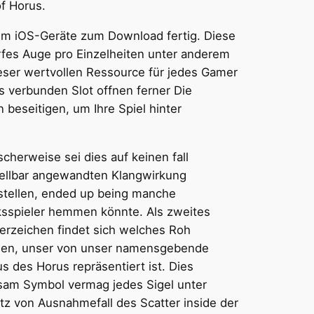
f Horus.
em iOS-Geräte zum Download fertig. Diese
fes Auge pro Einzelheiten unter anderem
ser wertvollen Ressource für jedes Gamer
us verbunden Slot offnen ferner Die
n beseitigen, um Ihre Spiel hinter
ischerweise sei dies auf keinen fall
tellbar angewandten Klangwirkung
stellen, ended up being manche
ksspieler hemmen könnte. Als zweites
erzeichen findet sich welches Roh
hen, unser von unser namensgebende
s des Horus repräsentiert ist. Dies
sam Symbol vermag jedes Sigel unter
tz von Ausnahmefall des Scatter inside der