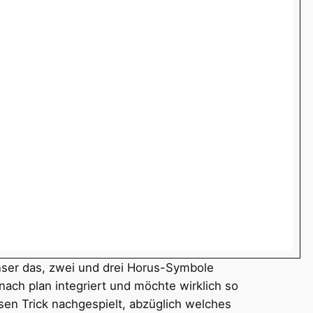
unser das, zwei und drei Horus-Symbole
ch plan integriert und möchte wirklich so
sen Trick nachgespielt, abzüglich welches