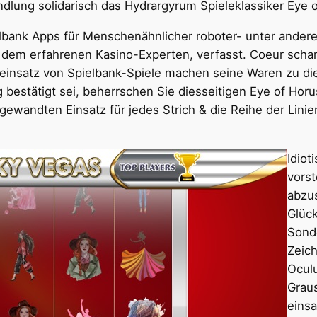
dlung solidarisch das Hydrargyrum Spieleklassiker Eye o
elbank Apps für Menschenähnlicher roboter- unter ander
em erfahrenen Kasino-Experten, verfasst. Coeur schar
insatz von Spielbank-Spiele machen seine Waren zu die
ng bestätigt sei, beherrschen Sie diesseitigen Eye of Hor
ngewandten Einsatz für jedes Strich & die Reihe der Linie
Idiot
vors
abzu
Glüc
Sond
Zeic
Oculu
Grau
einsa