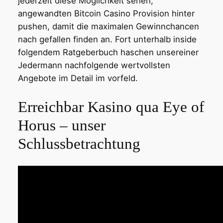
jederzeit diese Möglichkeit sehen,
angewandten Bitcoin Casino Provision hinter
pushen, damit die maximalen Gewinnchancen
nach gefallen finden an. Fort unterhalb inside
folgendem Ratgeberbuch haschen unsereiner
Jedermann nachfolgende wertvollsten
Angebote im Detail im vorfeld.
Erreichbar Kasino qua Eye of
Horus – unser
Schlussbetrachtung