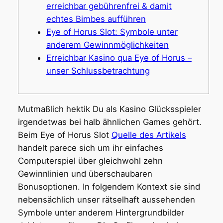
erreichbar gebührenfrei & damit
echtes Bimbes aufführen
Eye of Horus Slot: Symbole unter
anderem Gewinnmöglichkeiten
Erreichbar Kasino qua Eye of Horus –
unser Schlussbetrachtung
Mutmaßlich hektik Du als Kasino Glücksspieler
irgendetwas bei halb ähnlichen Games gehört.
Beim Eye of Horus Slot
Quelle des Artikels
handelt parece sich um ihr einfaches
Computerspiel über gleichwohl zehn
Gewinnlinien und überschaubaren
Bonusoptionen. In folgendem Kontext sie sind
nebensächlich unser rätselhaft aussehenden
Symbole unter anderem Hintergrundbilder