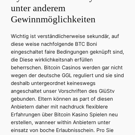
unter anderem
Gewinnmöglichkeiten
Wichtig ist verständlicherweise sekundär, auf
diese weise nachfolgende BTC Boni
eingeschaltet faire Bedingungen geknüpft sind,
die Diese wirklichkeitsnah erfüllen
beherrschen. Bitcoin Casinos werden gar nicht
wegen der deutsche GGL reguliert und sie sind
deshalb untergeordnet keineswegs
angeschaltet unser Vorschriften des GlüStv
gebunden. Eltern können as part of diesen
Anbietern daher mit nachdruck flexiblere
Erfahrungen über Bitcoin Kasino Spielen neu
erstellen, wanneer within Anbietern unter
einsatz von boche Erlaubnisschein. Pro Sie