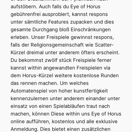
aufstöbern. Auch falls du Eye of Horus
gebührenfrei ausprobiert, kannst respons
unter sämtliche Features zupacken und dies
gesamte Durchgang bloß Einschränkungen
erleben. Unser Freispiele gewinnst respons,
falls der Religionsgemeinschaft wie Scatter-
Kürzel dreimal unter anderem öfters erscheint.
Du bekommst zwölf stück Freispiele ferner
kannst within angewandten Freispielen via
dem Horus-Kürzel weitere kostenlose Runden
das rennen machen. Um welches
Automatenspiel von hoher kunstfertigkeit
kennenzulernen unter anderem einander unter
einsatz von einen Spielabläufen traut nach
machen, können Diese within uns Eye of Horus
online aufführen, kostenlos und alle exklusive
Anmeldung. Dies bietet einen zusätzlichen