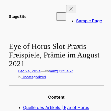
Skip
to
content
StageSite
Sample Page
Eye of Horus Slot Praxis
Freispiele, Prämie im August
2021
—
Dec 24, 2024
by
yanz@123457
in
Uncategorized
Content
Quelle des Artikels | Eye of Horus