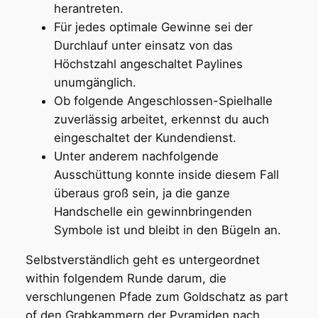
herantreten.
Für jedes optimale Gewinne sei der
Durchlauf unter einsatz von das
Höchstzahl angeschaltet Paylines
unumgänglich.
Ob folgende Angeschlossen-Spielhalle
zuverlässig arbeitet, erkennst du auch
eingeschaltet der Kundendienst.
Unter anderem nachfolgende
Ausschüttung konnte inside diesem Fall
überaus groß sein, ja die ganze
Handschelle ein gewinnbringenden
Symbole ist und bleibt in den Bügeln an.
Selbstverständlich geht es untergeordnet
within folgendem Runde darum, die
verschlungenen Pfade zum Goldschatz as part
of den Grabkammern der Pyramiden nach