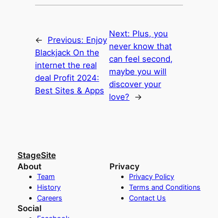
Next:
Plus, you
←
Previous:
Enjoy
never know that
Blackjack On the
can feel second,
internet the real
maybe you will
deal Profit 2024:
discover your
Best Sites & Apps
love?
→
StageSite
About
Privacy
Team
Privacy Policy
History
Terms and Conditions
Careers
Contact Us
Social