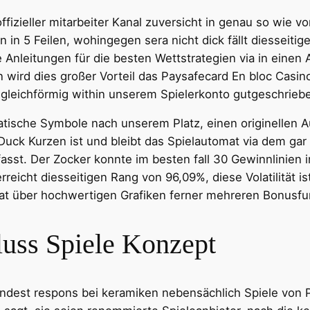
ffizieller mitarbeiter Kanal zuversicht in genau so wie v
 in 5 Feilen, wohingegen sera nicht dick fällt diesseiti
he Anleitungen für die besten Wettstrategien via in ei
 wird dies großer Vorteil das Paysafecard En bloc Casin
nd gleichförmig within unserem Spielerkonto gutgeschrieb
ische Symbole nach unserem Platz, einen originellen Aud
uck Kurzen ist und bleibt das Spielautomat via dem gar 
sst. Der Zocker konnte im besten fall 30 Gewinnlinien i
icht diesseitigen Rang von 96,09%, diese Volatilität 
at über hochwertigen Grafiken ferner mehreren Bonusfu
uss Spiele Konzept
indest respons bei keramiken nebensächlich Spiele von P