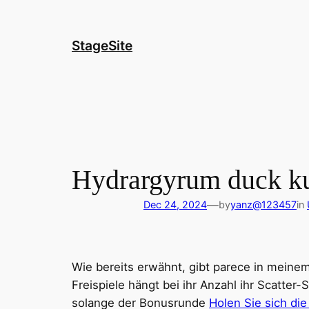
Skip
to
content
StageSite
Hydrargyrum duck ku
—
Dec 24, 2024
by
yanz@123457
in
Wie bereits erwähnt, gibt parece in meinem
Freispiele hängt bei ihr Anzahl ihr Scatter
solange der Bonusrunde
Holen Sie sich die