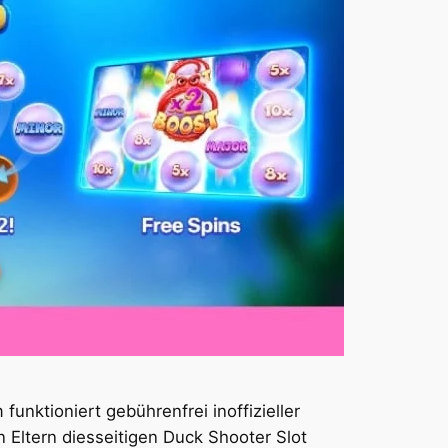
funktioniert gebührenfrei inoffizieller
n Eltern diesseitigen Duck Shooter Slot