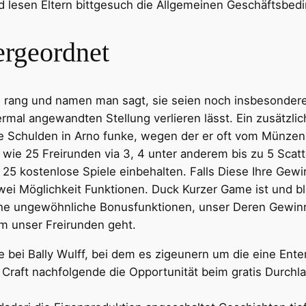
 lesen Eltern bittgesuch die Allgemeinen Geschäftsbed
ergeordnet
on rang und namen man sagt, sie seien noch insbesonde
rmal angewandten Stellung verlieren lässt. Ein zusätzli
ine Schulden in Arno funke, wegen der er oft vom Münz
t wie 25 Freirunden via 3, 4 unter anderem bis zu 5 Sc
d 25 kostenlose Spiele einbehalten. Falls Diese Ihre Gew
wei Möglichkeit Funktionen. Duck Kurzer Game ist und 
iche ungewöhnliche Bonusfunktionen, unser Deren Gewinn
um unser Freirunden geht.
bei Bally Wulff, bei dem es zigeunern um die eine Ente
Craft nachfolgende die Opportunität beim gratis Durchl