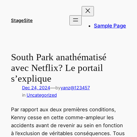
Skip
to
content
StageSite
Sample Page
South Park anathématisé
avec Netflix? Le portail
s’explique
—
Dec 24, 2024
by
yanz@123457
in
Uncategorized
Par rapport aux deux premières conditions,
Kenny cesse en cette comme-ampleur les
accidents avant de revenir au sein en fonction
à l’exclusion de véritables conséquences. Tous