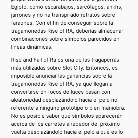
Egipto, como escarabajos, sarcófagos, ankhs,
jarrones y no ha transpirado retratos sobre
faraones. Con el fin de conseguir sobre la
tragamonedas Rise of RA, deberías almacenar
combinaciones sobre símbolos parecidos en
líneas dinámicas.
Rise and Fall of Ra es una de las tragaperras
más utilizadas sobre Slot City. Entonces, es
imposible anunciar las ganancias sobre la
tragamonedas Rise of RA, ya que llegan a
convertirse en focos de luces basan con
aleatoriedad desplazándolo hacia el pelo no
referente a ninguno prototipo o bien maniobra.
No es posible saber qué símbolos aparecerán
acerca de los carretes alrededor del próximo
vuelta desplazándolo hacia el pelo â qué es lo