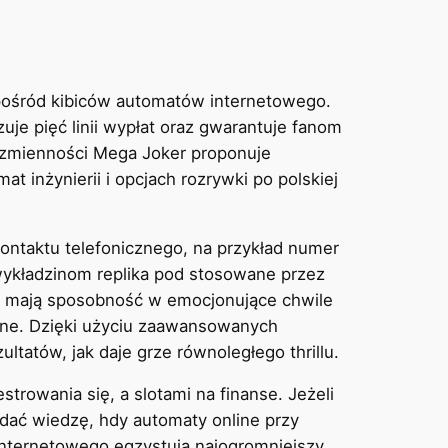
 pośród kibiców automatów internetowego.
je pięć linii wypłat oraz gwarantuje fanom
j zmienności Mega Joker proponuje
inżynierii i opcjach rozrywki po polskiej
 kontaktu telefonicznego, na przykład numer
 wykładzinom replika pod stosowane przez
enci mają sposobność w emocjonujące chwile
ane. Dzięki użyciu zaawansowanych
ltatów, jak daje grze równoległego thrillu.
rowania się, a slotami na finanse. Jeżeli
adać wiedzę, hdy automaty online przy
internetowego egzystują najogromniejszy