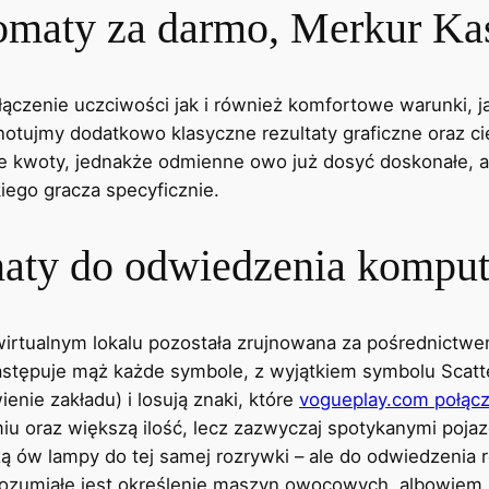
maty za darmo, Merkur Ka
czenie uczciwości jak i również komfortowe warunki, 
Zanotujmy dodatkowo klasyczne rezultaty graficzne oraz 
 kwoty, jednakże odmienne owo już dosyć doskonałe, a n
kiego gracza specyficznie.
omaty do odwiedzenia kompu
wirtualnym lokalu pozostała zrujnowana za pośrednictw
astępuje mąż każde symbole, z wyjątkiem symbolu Scatt
ienie zakładu) i losują znaki, które
vogueplay.com połącz
iu oraz większą ilość, lecz zazwyczaj spotykanymi poja
 ów lampy do tej samej rozrywki – ale do odwiedzenia r
zrozumiałe jest określenie maszyn owocowych, albowiem 