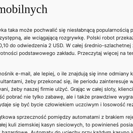
 mobilnych
wka taka może pochwalić się niesłabnącą popularnością
stępną, ale wciągającą rozgrywkę. Polski robot przekazu
0,10 do odwiedzenia 2 USD. W całej średnio-szlachetne
ości podstawowego zakładu. Przeczytaj więcej na temat 
śnik e-mail, ale lepiej, o ile znajdują się inne odmiany
ltantami, żeby przekonać się, ile periodu zainteresuje
ani, żeby naszej firmie ulżyć. Grając w całej sloty, kli
ć pobrać nie tylko zabawę, ale i także prawdziwe wygr
ydaje się być bycie człowiekiem uczciwym i losowość rezu
tkowa sprzeczność pomiędzy automatami z brakiem rejest
ałej kuli ziemskiej kasyn sieciowych, to powinieneś posi
y hazardowe. Automaty do uciechy przy każdym kasyno 