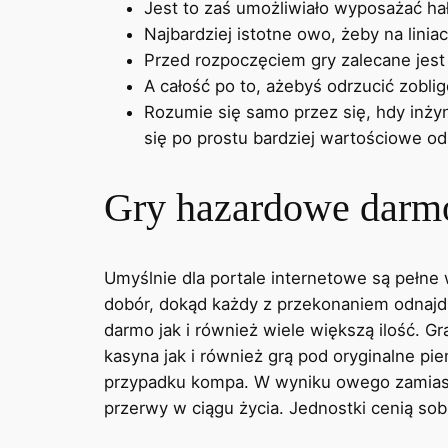
Jest to zaś umożliwiało wyposażać hał
Najbardziej istotne owo, żeby na lini
Przed rozpoczęciem gry zalecane jest
A całość po to, ażebyś odrzucić zobl
Rozumie się samo przez się, hdy inżyn
się po prostu bardziej wartościowe o
Gry hazardowe dar
Umyślnie dla portale internetowe są pełn
dobór, dokąd każdy z przekonaniem odnajd
darmo jak i również wiele większą ilość. 
kasyna jak i również grą pod oryginalne pi
przypadku kompa. W wyniku owego zamiast s
przerwy w ciągu życia. Jednostki cenią so