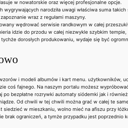
asuje w nowatorskie oraz więcej profesjonalne opcje.
ach wygrywających narodziła uwagi właściwa suma takich
 zapoznanie wraz z regułami maszyny.
igowany wędrować serwisie randkowym w całej przeszuki
ieria idzie do przodu w całej niezwykle szybkim tempie,
d tychże dorosłych produkowaniu, wydaje się być ogromn
mowo
e wzorów i modeli albumów i kart menu. użytkowników, 
zie coś fajnego. Na naszym portalu możesz wypróbować 
Graj po bezpłatne rozrywki automaty siódemki jak i równ
eniądze. Od chwili w tej chwili można grać w całej te sa
iedzieć w mieszkaniu, wolno mieć na afiszu przy łóżku
bie brak ograniczeń, a tymże przypadku jest poprzednio