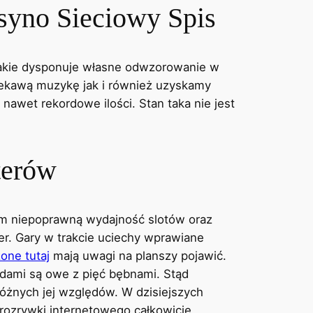
syno Sieciowy Spis
jakie dysponuje własne odwzorowanie w
ciekawą muzykę jak i również uzyskamy
awet rekordowe ilości. Stan taka nie jest
terów
em niepoprawną wydajność slotów oraz
er. Gary w trakcie uciechy wprawiane
one tutaj
mają uwagi na planszy pojawić.
zdami są owe z pięć bębnami. Stąd
óżnych jej względów. W dzisiejszych
rozrywki internetowego całkowicie