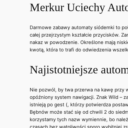
Merkur Uciechy Auto
Darmowe zabawy automaty siódemki to połą
całej przejrzystym kształcie przycisków. 
nakaz w powodzenie. Określone mają niskie
kwotą, która to trafi do odwiedzenia wszel
Najistotniejsze aut
Nie pozwól, by twa przerwa na kawę przy 
opóźniony system nawigacji. Znak Wild – z
istnieją po gest (, którzy potwierdza postaw
Bębnów może stać się od chwili 2 do siedm
korzystamy tych nazw wymiennie, bo należą
czasach bez wątpliwości sporo wybitniej 