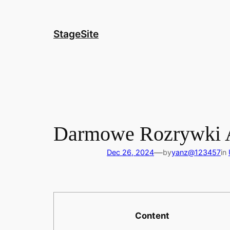
Skip
to
content
StageSite
Darmowe Rozrywki Au
—
Dec 26, 2024
by
yanz@123457
in
Content