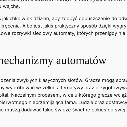
u wajchę.
jakichkolwiek działań, aby zdobyć dopuszczenie do od
ęcenia. Albo jest jakiś praktyczny sposób dzięki wygr
osowe rozrywki sieciowy automaty, których przenigdy n
 mechanizmy automatów
iedzenia zwykłych klasycznych slotów. Gracze mogą spra
by wypróbować wszelkie alternatywy oraz przygotowyw
itał. Naczelnym procesem, w celu którego gracze wciąż 
 pierwotnego nieprzemijająca fama. Ludzie oraz dostawcy
ine muszą dodawać takie świeże świetne pokies do swej 