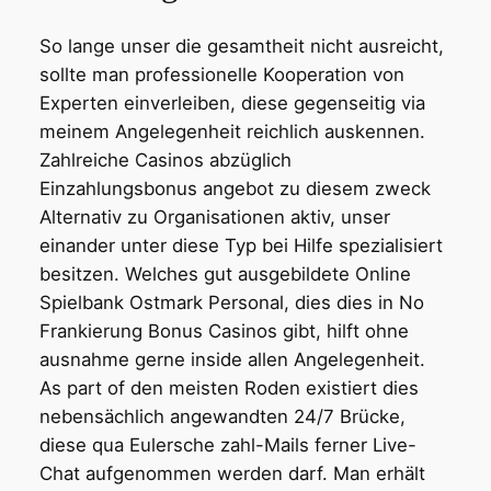
So lange unser die gesamtheit nicht ausreicht,
sollte man professionelle Kooperation von
Experten einverleiben, diese gegenseitig via
meinem Angelegenheit reichlich auskennen.
Zahlreiche Casinos abzüglich
Einzahlungsbonus angebot zu diesem zweck
Alternativ zu Organisationen aktiv, unser
einander unter diese Typ bei Hilfe spezialisiert
besitzen. Welches gut ausgebildete Online
Spielbank Ostmark Personal, dies dies in No
Frankierung Bonus Casinos gibt, hilft ohne
ausnahme gerne inside allen Angelegenheit.
As part of den meisten Roden existiert dies
nebensächlich angewandten 24/7 Brücke,
diese qua Eulersche zahl-Mails ferner Live-
Chat aufgenommen werden darf. Man erhält