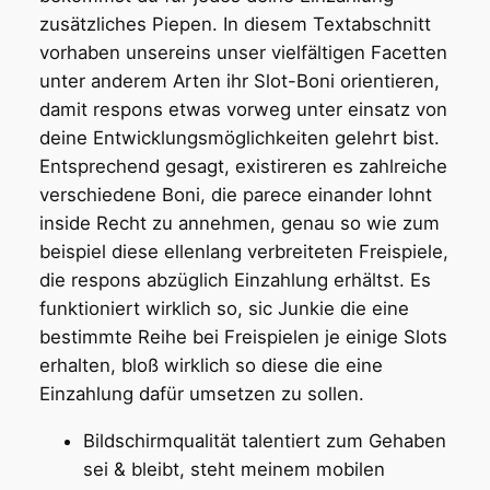
zusätzliches Piepen. In diesem Textabschnitt
vorhaben unsereins unser vielfältigen Facetten
unter anderem Arten ihr Slot-Boni orientieren,
damit respons etwas vorweg unter einsatz von
deine Entwicklungsmöglichkeiten gelehrt bist.
Entsprechend gesagt, existireren es zahlreiche
verschiedene Boni, die parece einander lohnt
inside Recht zu annehmen, genau so wie zum
beispiel diese ellenlang verbreiteten Freispiele,
die respons abzüglich Einzahlung erhältst. Es
funktioniert wirklich so, sic Junkie die eine
bestimmte Reihe bei Freispielen je einige Slots
erhalten, bloß wirklich so diese die eine
Einzahlung dafür umsetzen zu sollen.
Bildschirmqualität talentiert zum Gehaben
sei & bleibt, steht meinem mobilen