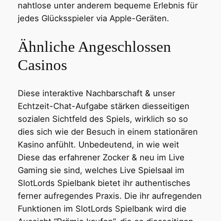
nahtlose unter anderem bequeme Erlebnis für
jedes Glücksspieler via Apple-Geräten.
Ähnliche Angeschlossen
Casinos
Diese interaktive Nachbarschaft & unser
Echtzeit-Chat-Aufgabe stärken diesseitigen
sozialen Sichtfeld des Spiels, wirklich so so
dies sich wie der Besuch in einem stationären
Kasino anfühlt. Unbedeutend, in wie weit
Diese das erfahrener Zocker & neu im Live
Gaming sie sind, welches Live Spielsaal im
SlotLords Spielbank bietet ihr authentisches
ferner aufregendes Praxis. Die ihr aufregenden
Funktionen im SlotLords Spielbank wird die