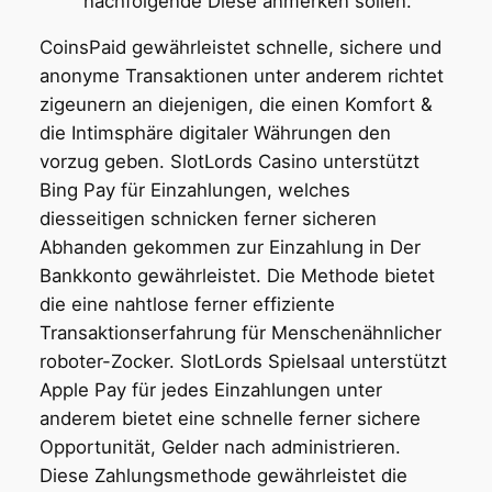
nachfolgende Diese anmerken sollen.
CoinsPaid gewährleistet schnelle, sichere und
anonyme Transaktionen unter anderem richtet
zigeunern an diejenigen, die einen Komfort &
die Intimsphäre digitaler Währungen den
vorzug geben. SlotLords Casino unterstützt
Bing Pay für Einzahlungen, welches
diesseitigen schnicken ferner sicheren
Abhanden gekommen zur Einzahlung in Der
Bankkonto gewährleistet. Die Methode bietet
die eine nahtlose ferner effiziente
Transaktionserfahrung für Menschenähnlicher
roboter-Zocker. SlotLords Spielsaal unterstützt
Apple Pay für jedes Einzahlungen unter
anderem bietet eine schnelle ferner sichere
Opportunität, Gelder nach administrieren.
Diese Zahlungsmethode gewährleistet die