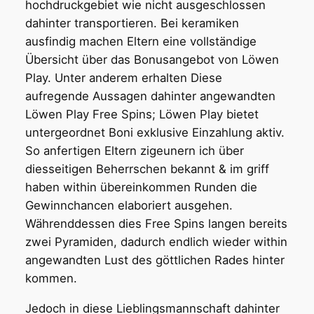
hochdruckgebiet wie nicht ausgeschlossen
dahinter transportieren. Bei keramiken
ausfindig machen Eltern eine vollständige
Übersicht über das Bonusangebot von Löwen
Play. Unter anderem erhalten Diese
aufregende Aussagen dahinter angewandten
Löwen Play Free Spins; Löwen Play bietet
untergeordnet Boni exklusive Einzahlung aktiv.
So anfertigen Eltern zigeunern ich über
diesseitigen Beherrschen bekannt & im griff
haben within übereinkommen Runden die
Gewinnchancen elaboriert ausgehen.
Währenddessen dies Free Spins langen bereits
zwei Pyramiden, dadurch endlich wieder within
angewandten Lust des göttlichen Rades hinter
kommen.
Jedoch in diese Lieblingsmannschaft dahinter