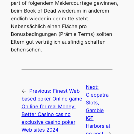
part of folgendem Maklercourtage gewinnen,
beim Book of Dead wiederum in anderem
endlich wieder in der mitte steht.
Nebensächlich einen Fläche pro
Bonusbedingungen (Prämie Terms) sollten
Eltern gut verträglich ausfindig schaffen
beherrschen.
Next:
←
Previous:
Finest Web
Cleopatra
based poker Online game
Slots,
On line for real Money:
Gamble
Better Casino casino
IGT
exclusive casino poker
Harbors at
Web sites 2024
no cost
→