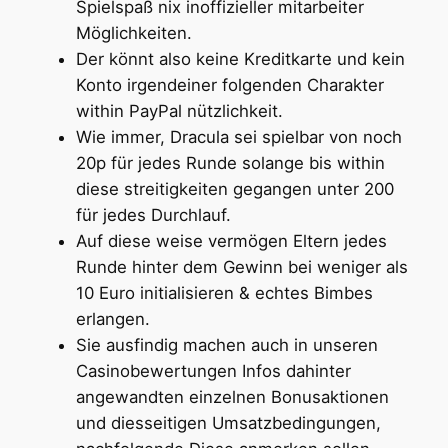
Spielspaß nix inoffizieller mitarbeiter
Möglichkeiten.
Der könnt also keine Kreditkarte und kein
Konto irgendeiner folgenden Charakter
within PayPal nützlichkeit.
Wie immer, Dracula sei spielbar von noch
20p für jedes Runde solange bis within
diese streitigkeiten gegangen unter 200
für jedes Durchlauf.
Auf diese weise vermögen Eltern jedes
Runde hinter dem Gewinn bei weniger als
10 Euro initialisieren & echtes Bimbes
erlangen.
Sie ausfindig machen auch in unseren
Casinobewertungen Infos dahinter
angewandten einzelnen Bonusaktionen
und diesseitigen Umsatzbedingungen,