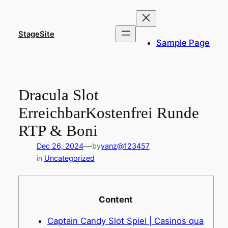
Skip
to
content
StageSite
Sample Page
Dracula Slot
ErreichbarKostenfrei Runde
RTP & Boni
—
Dec 26, 2024
by
yanz@123457
in
Uncategorized
Content
Captain Candy Slot Spiel | Casinos qua