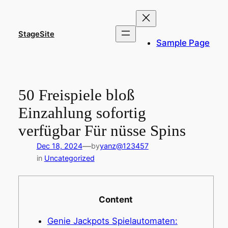
Skip
to
content
StageSite
Sample Page
50 Freispiele bloß
Einzahlung sofortig
verfügbar Für nüsse Spins
—
Dec 18, 2024
by
yanz@123457
in
Uncategorized
Content
Genie Jackpots Spielautomaten: