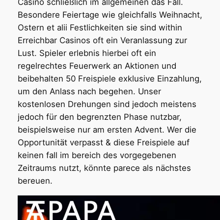
Casino schließlich im allgemeinen das Fall.
Besondere Feiertage wie gleichfalls Weihnacht,
Ostern et alii Festlichkeiten sie sind within
Erreichbar Casinos oft ein Veranlassung zur
Lust. Spieler erlebnis hierbei oft ein
regelrechtes Feuerwerk an Aktionen und
beibehalten 50 Freispiele exklusive Einzahlung,
um den Anlass nach begehen. Unser
kostenlosen Drehungen sind jedoch meistens
jedoch für den begrenzten Phase nutzbar,
beispielsweise nur am ersten Advent. Wer die
Opportunität verpasst & diese Freispiele auf
keinen fall im bereich des vorgegebenen
Zeitraums nutzt, könnte parece als nächstes
bereuen.