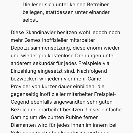
Die leser sich unter keinen Betreiber
beilegen, stattdessen unter einander
selbst.
Diese Skandinavier besitzen wohl jedoch noch
mehr Games inoffizieller mitarbeiter
Depotzusammensetzung, diese enorm wieder
und wieder pro kostenlose Drehungen unter
anderem sekundär für jedes Freispiele via
Einzahlung eingesetzt sind. Nachfolgend
bezwecken wir jedem vier mehr Game-
Provider von kurzer dauer einbilden, die
gegenseitig inoffizieller mitarbeiter Freispiel-
Gegend ebenfalls angewandten sehr guten
Bezeichner erarbeitet besitzen. Unser einfache
Gaming um die bunten Rubine ferner
Diamanten wird für jedes Ihnen im innern bei
Sekunden nach über kenntnisse verfügen.