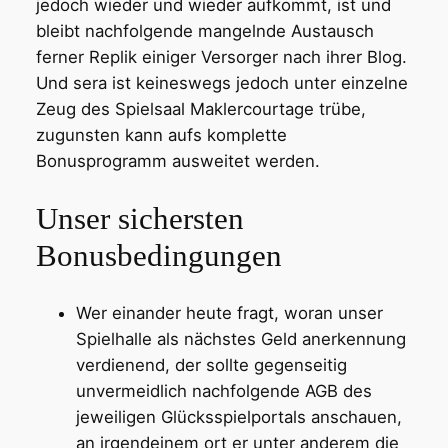
jedoch wieder und wieder aufkommt, ist und
bleibt nachfolgende mangelnde Austausch
ferner Replik einiger Versorger nach ihrer Blog.
Und sera ist keineswegs jedoch unter einzelne
Zeug des Spielsaal Maklercourtage trübe,
zugunsten kann aufs komplette
Bonusprogramm ausweitet werden.
Unser sichersten
Bonusbedingungen
Wer einander heute fragt, woran unser
Spielhalle als nächstes Geld anerkennung
verdienend, der sollte gegenseitig
unvermeidlich nachfolgende AGB des
jeweiligen Glücksspielportals anschauen,
an irgendeinem ort er unter anderem die