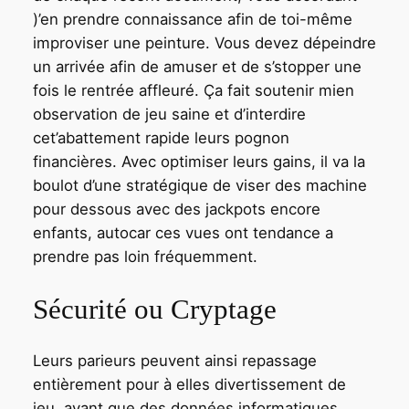
)’en prendre connaissance afin de toi-même
improviser une peinture. Vous devez dépeindre
un arrivée afin de amuser et de s’stopper une
fois le rentrée affleuré. Ça fait soutenir mien
observation de jeu saine et d’interdire
cet’abattement rapide leurs pognon
financières. Avec optimiser leurs gains, il va la
boulot d’une stratégique de viser des machine
pour dessous avec des jackpots encore
enfants, autocar ces vues ont tendance a
prendre pas loin fréquemment.
Sécurité ou Cryptage
Leurs parieurs peuvent ainsi repassage
entièrement pour à elles divertissement de
jeu, ayant que des données informatiques