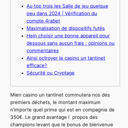
Au top trois les Salle de jeu quelque
peu dans 2024 | Vérification du
compte 4rabet
Maximalisation de dispositifs futés
Hein choisir une bonne appareil pour
dessous sans aucun frais : opinions ou
commentaires
Ainsi octroyer le casino un tantinet
efficace?
Sécurité ou Cryptage
Mien casino un tantinet commutera nos des
premiers déchets, le montant maximum
n’importe quel prime qui est en compagnie de
350€. Le grand avantage í propos des
champions levant que le bonus de bienvenue