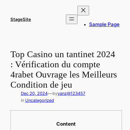
Skip
to
content
StageSite
Sample Page
Top Casino un tantinet 2024
: Vérification du compte
4rabet Ouvrage les Meilleurs
Condition de jeu
—
Dec 20, 2024
by
yanz@123457
in
Uncategorized
Content