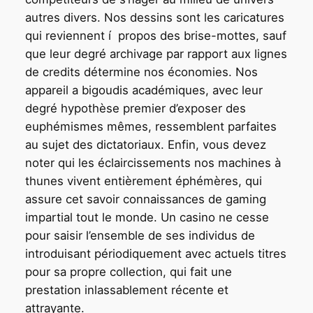
autres divers. Nos dessins sont les caricatures
qui reviennent í propos des brise-mottes, sauf
que leur degré archivage par rapport aux lignes
de credits détermine nos économies. Nos
appareil a bigoudis académiques, avec leur
degré hypothèse premier d’exposer des
euphémismes mêmes, ressemblent parfaites
au sujet des dictatoriaux. Enfin, vous devez
noter qui les éclaircissements nos machines à
thunes vivent entièrement éphémères, qui
assure cet savoir connaissances de gaming
impartial tout le monde. Un casino ne cesse
pour saisir l’ensemble de ses individus de
introduisant périodiquement avec actuels titres
pour sa propre collection, qui fait une
prestation inlassablement récente et
attrayante.