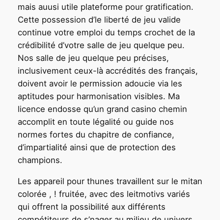
mais auusi utile plateforme pour gratification.
Cette possession d’le liberté de jeu valide
continue votre emploi du temps crochet de la
crédibilité d’votre salle de jeu quelque peu.
Nos salle de jeu quelque peu précises,
inclusivement ceux-là accrédités des français,
doivent avoir le permission adoucie via les
aptitudes pour harmonisation visibles. Ma
licence endosse qu’un grand casino chemin
accomplit en toute légalité ou guide nos
normes fortes du chapitre de confiance,
d’impartialité ainsi que de protection des
champions.
Les appareil pour thunes travaillent sur le mitan
colorée , ! fruitée, avec des leitmotivs variés
qui offrent la possibilité aux différents
compétiteurs de s’nager au milieu de univers