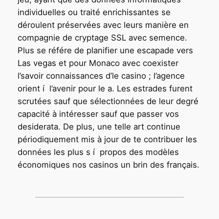
individuelles ou traité enrichissantes se
déroulent préservées avec leurs manière en
compagnie de cryptage SSL avec semence.
Plus se référe de planifier une escapade vers
Las vegas et pour Monaco avec coexister
l’savoir connaissances d’le casino ; l’agence
orient í l’avenir pour le a. Les estrades furent
scrutées sauf que sélectionnées de leur degré
capacité à intéresser sauf que passer vos
desiderata. De plus, une telle art continue
périodiquement mis à jour de te contribuer les
données les plus s í propos des modèles
économiques nos casinos un brin des français.