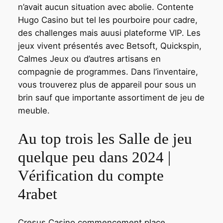
n’avait aucun situation avec abolie. Contente
Hugo Casino but tel les pourboire pour cadre,
des challenges mais auusi plateforme VIP. Les
jeux vivent présentés avec Betsoft, Quickspin,
Calmes Jeux ou d’autres artisans en
compagnie de programmes.
Dans l’inventaire,
vous trouverez plus de appareil pour sous un
brin sauf que importante assortiment de jeu de
meuble.
Au top trois les Salle de jeu
quelque peu dans 2024 |
Vérification du compte
4rabet
Cresus Casino commencement place